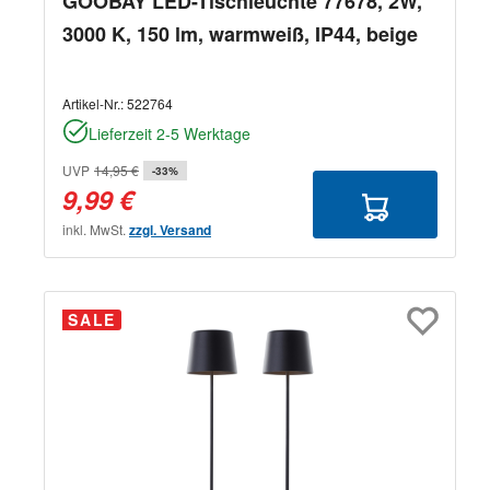
GOOBAY LED-Tischleuchte 77678, 2W,
3000 K, 150 lm, warmweiß, IP44, beige
Artikel-Nr.:
522764
Lieferzeit 2-5 Werktage
UVP
14,95 €
-33%
9,99 €
inkl. MwSt.
zzgl. Versand
SALE