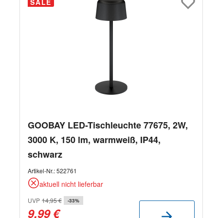
SALE
GOOBAY LED-Tischleuchte 77675, 2W,
3000 K, 150 lm, warmweiß, IP44,
schwarz
Artikel-Nr.:
522761
aktuell nicht lieferbar
UVP
14,95 €
-33%
9,99 €