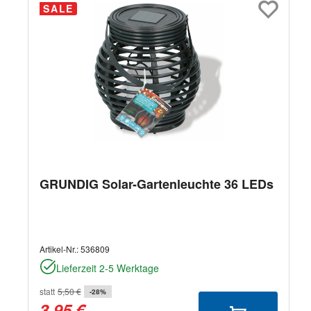
SALE
GRUNDIG Solar-Gartenleuchte 36 LEDs
Artikel-Nr.:
536809
Lieferzeit 2-5 Werktage
statt
5,50 €
-28%
3,95 €