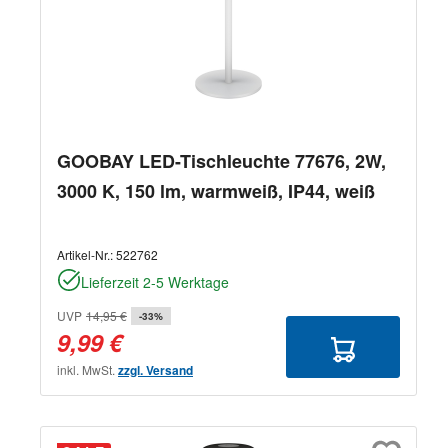
GOOBAY LED-Tischleuchte 77676, 2W,
3000 K, 150 lm, warmweiß, IP44, weiß
Artikel-Nr.:
522762
Lieferzeit 2-5 Werktage
UVP
14,95 €
-33%
9,99 €
inkl. MwSt.
zzgl. Versand