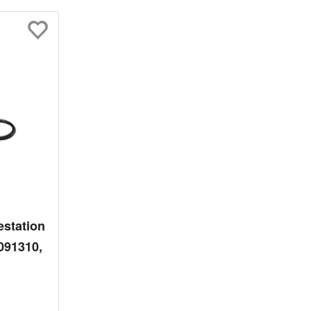
rtung von 4 von 5 Sternen
station
091310,