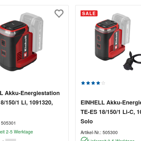
SALE
n
Durchschnittliche Bewe
 Akku-Energiestation
8/150/1 Li, 1091320,
EINHELL Akku-Energie
TE-ES 18/150/1 Li-C, 1
Solo
:
505301
zeit 2-5 Werktage
Artikel-Nr.:
505300
Lieferzeit 2-5 Werktage