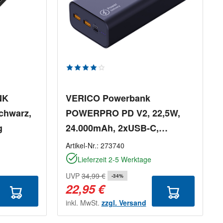
rtung von 5 von 5 Sternen
Durchschnittliche Bewertung von 4 von
NK
VERICO Powerbank
chwarz,
POWERPRO PD V2, 22,5W,
g
24.000mAh, 2xUSB-C,
1xMicro-USB, 1xTyp-C
Artikel-Nr.:
273740
Lieferzeit 2-5 Werktage
UVP
34,99 €
-34%
22,95 €
inkl. MwSt.
zzgl. Versand