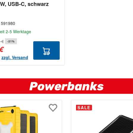
 W, USB-C, schwarz
:
591980
zeit 2-5 Werktage
 €
-31%
 €
.
zzgl. Versand
SALE