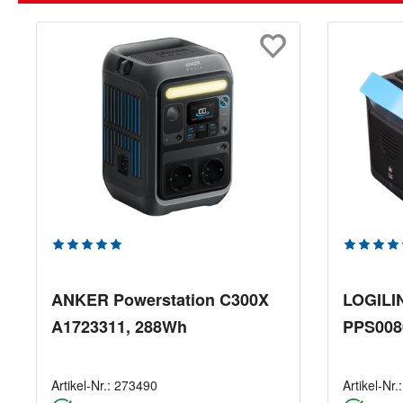
Durchschnittliche Bewertung von 5 von 5 Sterne
Durchsch
ANKER Powerstation C300X
LOGILI
A1723311, 288Wh
PPS008
Artikel-Nr.:
273490
Artikel-Nr.