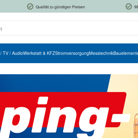
Qualität zu günstigen Preisen
9
 / TV / Audio
Werkstatt & KFZ
Stromversorgung
Messtechnik
Bauelement