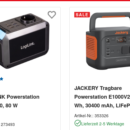
SALE
n
nittliche Bewertung von 5 von 5 Sternen
JACKERY Tragbare
NK Powerstation
Powerstation E1000V2
0, 80 W
Wh, 30400 mAh, LiFe
Artikel-Nr.:
353326
Lieferzeit 2-5 Werktage
:
273493