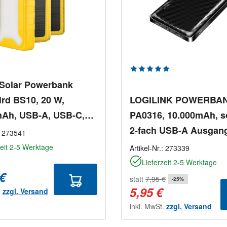
Durchschnittliche Bewe
Solar Powerbank
rd BS10, 20 W,
LOGILINK POWERBA
mAh, USB-A, USB-C,
PA0316, 10.000mAh, s
2-fach USB-A Ausgan
:
273541
zeit 2-5 Werktage
Artikel-Nr.:
273339
Lieferzeit 2-5 Werktage
 €
statt
7,95 €
-25%
5,95 €
.
zzgl. Versand
inkl. MwSt.
zzgl. Versand