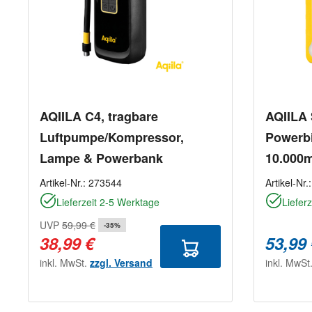
AQIILA C4, tragbare
AQIILA 
Luftpumpe/Kompressor,
Powerbi
Lampe & Powerbank
10.000
gelb
Artikel-Nr.:
273544
Artikel-Nr.
Lieferzeit 2-5 Werktage
Liefer
UVP
59,99 €
-35%
38,99 €
53,99
inkl. MwSt.
zzgl. Versand
inkl. MwSt