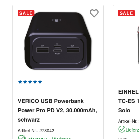
SALE
SALE
Durchschnittliche Bewertung von 5 von 5 Sterne
EINHELL
VERICO USB Powerbank
TC-ES 1
Power Pro PD V2, 30.000mAh,
Solo
schwarz
Artikel-Nr.
Liefer
Artikel-Nr.:
273042
Lieferzeit 2-5 Werktage