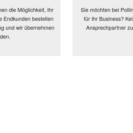
en die Möglichkeit, Ihr
Sie möchten bei Polli
hre Endkunden bestellen
für Ihr Business? Ke
lung und wir übernehmen
Ansprechpartner zur
den.
tter
onen, Rabatte & Tec
 GUTSCHEINE & LIMITIERTE RABATTAKTIONEN
ATTRAKTIVE 