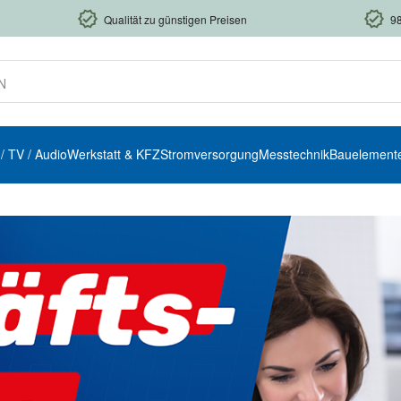
Qualität zu günstigen Preisen
9
 / TV / Audio
Werkstatt & KFZ
Stromversorgung
Messtechnik
Bauelement