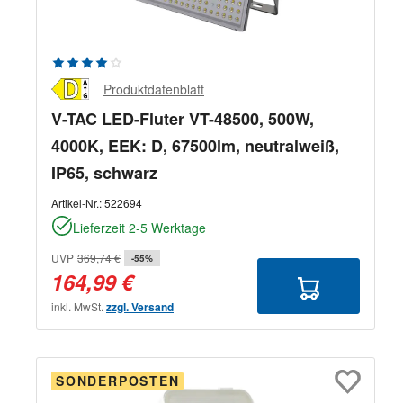
Durchschnittliche Bewertung von 4 von 5 Sternen
Produktdatenblatt
V-TAC LED-Fluter VT-48500, 500W,
4000K, EEK: D, 67500lm, neutralweiß,
IP65, schwarz
Artikel-Nr.:
522694
Lieferzeit 2-5 Werktage
UVP
369,74 €
-55%
164,99 €
inkl. MwSt.
zzgl. Versand
SONDERPOSTEN