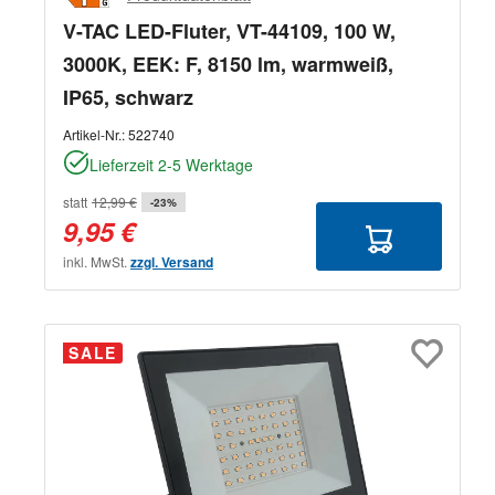
V-TAC LED-Fluter, VT-44109, 100 W,
3000K, EEK: F, 8150 lm, warmweiß,
IP65, schwarz
Artikel-Nr.:
522740
Lieferzeit 2-5 Werktage
statt
12,99 €
-23%
9,95 €
inkl. MwSt.
zzgl. Versand
SALE