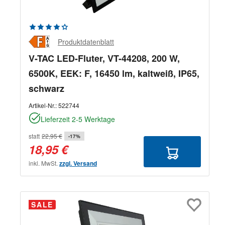
Durchschnittliche Bewertung von 4.33 von 5 Sternen
Produktdatenblatt
V-TAC LED-Fluter, VT-44208, 200 W,
6500K, EEK: F, 16450 lm, kaltweiß, IP65,
schwarz
Artikel-Nr.:
522744
Lieferzeit 2-5 Werktage
statt
22,95 €
-17%
18,95 €
inkl. MwSt.
zzgl. Versand
SALE