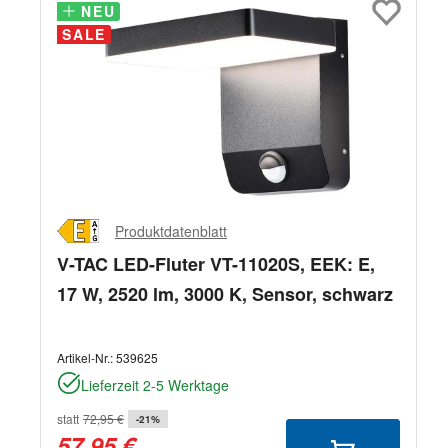
NEU
NEU
SALE
Produktdatenblatt
V-TAC LED-Fluter VT-11020S, EEK: E,
17 W, 2520 lm, 3000 K, Sensor, schwarz
Artikel-Nr.:
539625
Lieferzeit 2-5 Werktage
statt
72,95 €
-21%
57,95 €