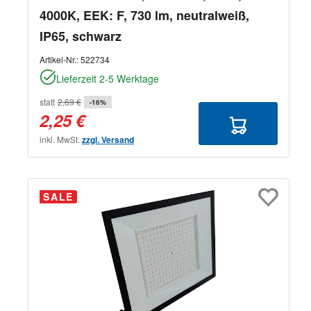
4000K, EEK: F, 730 lm, neutralweiß,
IP65, schwarz
Artikel-Nr.:
522734
Lieferzeit 2-5 Werktage
statt
2,69 €
-16%
2,25 €
inkl. MwSt.
zzgl. Versand
SALE