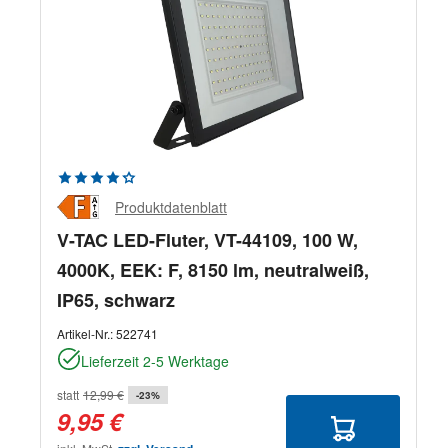
Durchschnittliche Bewertung von 4.33 von 5 Sternen
Produktdatenblatt
V-TAC LED-Fluter, VT-44109, 100 W,
4000K, EEK: F, 8150 lm, neutralweiß,
IP65, schwarz
Artikel-Nr.:
522741
Lieferzeit 2-5 Werktage
statt
12,99 €
-23%
9,95 €