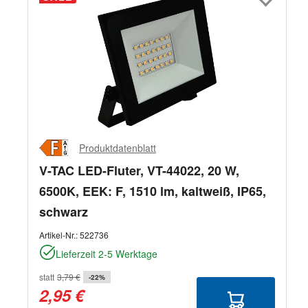
Produktdatenblatt
V-TAC LED-Fluter, VT-44022, 20 W,
6500K, EEK: F, 1510 lm, kaltweiß, IP65,
schwarz
Artikel-Nr.:
522736
Lieferzeit 2-5 Werktage
statt
3,79 €
-22%
2,95 €