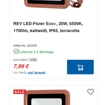
REV LED-Fluter Eco+, 20W, 6500K,
1700lm, kaltweiß, IP65, terracotta
Artikel-Nr.:
522525
Lieferzeit 2-5 Werktage
statt
8,99 €
-11%
7,99 €
inkl. MwSt.
zzgl. Versand
SALE