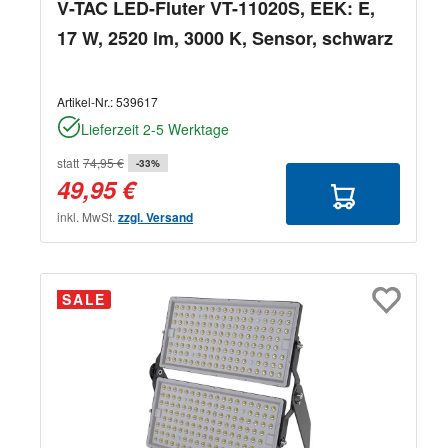
V-TAC LED-Fluter VT-11020S, EEK: E,
17 W, 2520 lm, 3000 K, Sensor, schwarz
Artikel-Nr.:
539617
Lieferzeit 2-5 Werktage
statt
74,95 €
-33%
49,95 €
inkl. MwSt.
zzgl. Versand
SALE