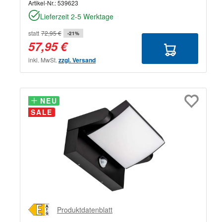
Artikel-Nr.:
539623
Lieferzeit 2-5 Werktage
statt
72,95 €
-21%
57,95 €
inkl. MwSt.
zzgl. Versand
NEU
NEU
SALE
Produktdatenblatt