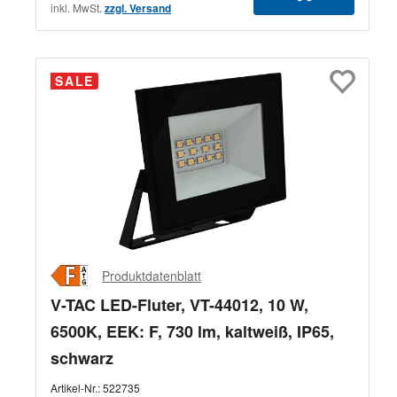
inkl. MwSt.
zzgl. Versand
SALE
Produktdatenblatt
V-TAC LED-Fluter, VT-44012, 10 W,
6500K, EEK: F, 730 lm, kaltweiß, IP65,
schwarz
Artikel-Nr.:
522735