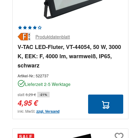
Durchschnittliche Bewertung von 4.33 von 5 Sternen
Produktdatenblatt
V-TAC LED-Fluter, VT-44054, 50 W, 3000
K, EEK: F, 4000 lm, warmweiß, IP65,
schwarz
Artikel-Nr.:
522737
Lieferzeit 2-5 Werktage
statt
6,29 €
-21%
4,95 €
inkl. MwSt.
zzgl. Versand
SALE