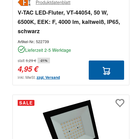
Produktdatenblatt
V-TAC LED-Fluter, VT-44054, 50 W,
6500K, EEK: F, 4000 lm, kaltweiß, IP65,
schwarz
Artikel-Nr.:
522739
Lieferzeit 2-5 Werktage
statt
6,29 €
-21%
4,95 €
inkl. MwSt.
zzgl. Versand
SALE