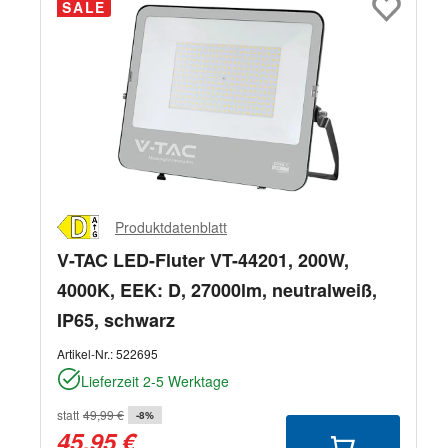
SALE
Produktdatenblatt
V-TAC LED-Fluter VT-44201, 200W,
4000K, EEK: D, 27000lm, neutralweiß,
IP65, schwarz
Artikel-Nr.:
522695
Lieferzeit 2-5 Werktage
statt
49,99 €
-8%
45,95 €