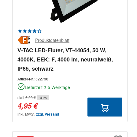
Durchschnittliche Bewertung von 4.33 von 5 Sternen
Produktdatenblatt
V-TAC LED-Fluter, VT-44054, 50 W,
4000K, EEK: F, 4000 lm, neutralweiß,
IP65, schwarz
Artikel-Nr.:
522738
Lieferzeit 2-5 Werktage
statt
6,29 €
-21%
4,95 €
inkl. MwSt.
zzgl. Versand