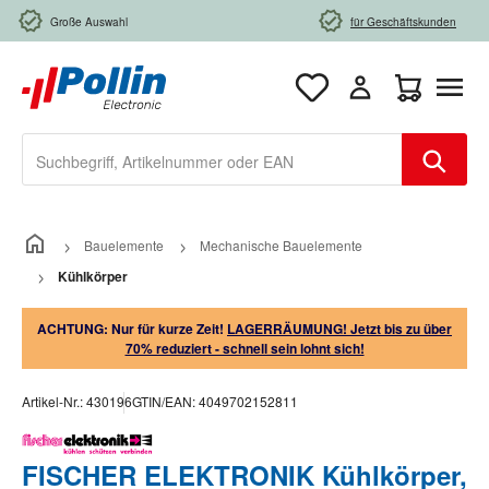
Zum Hauptinhalt springen
Große Auswahl
für Geschäftskunden
Warenkorb e
Bauelemente
Mechanische Bauelemente
Kühlkörper
ACHTUNG: Nur für kurze Zeit!
LAGERRÄUMUNG! Jetzt bis zu über
70% reduziert - schnell sein lohnt sich!
Artikel-Nr.:
430196
GTIN/EAN:
4049702152811
FISCHER ELEKTRONIK Kühlkörper,