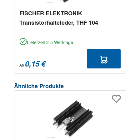
FISCHER ELEKTRONIK
Transistorhaltefeder, THF 104
Lieferzeit 2-5 Werktage
0,15 €
Ab
Produktgalerie überspringen
Ähnliche Produkte