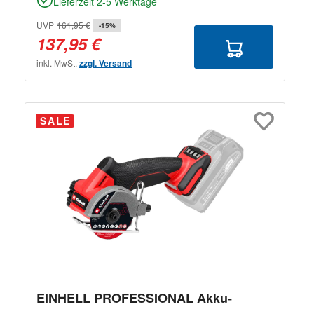
Lieferzeit 2-5 Werktage
UVP
161,95 €
-15%
137,95 €
inkl. MwSt.
zzgl. Versand
SALE
EINHELL PROFESSIONAL Akku-