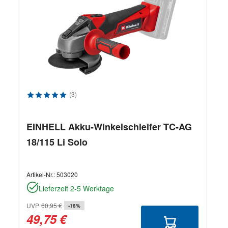
Durchschnittliche Bewertung von 5 von 5 Sternen
(3)
EINHELL Akku-Winkelschleifer TC-AG
18/115 Li Solo
Artikel-Nr.:
503020
Lieferzeit 2-5 Werktage
UVP
60,95 €
-18%
49,75 €