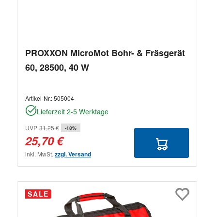
PROXXON MicroMot Bohr- & Fräsgerät
60, 28500, 40 W
Artikel-Nr.:
505004
Lieferzeit 2-5 Werktage
UVP
31,25 €
-18%
25,70 €
inkl. MwSt.
zzgl. Versand
SALE