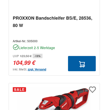
PROXXON Bandschleifer BS/E, 28536,
80 W
Artikel-Nr.:
505000
Lieferzeit 2-5 Werktage
UVP
123,50 €
-15%
104,99 €
inkl. MwSt.
zzgl. Versand
SALE