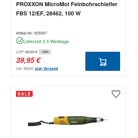
PROXXON MicroMot Feinbohrschleifer
FBS 12/EF, 28462, 100 W
Artikel-Nr.:
505007
Lieferzeit 2-5 Werktage
UVP
48,90 €
-18%
39,95 €
inkl. MwSt.
zzgl. Versand
SALE