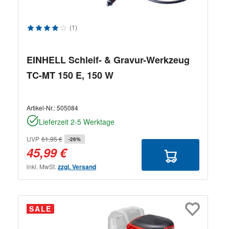
Durchschnittliche Bewertung von 4 von 5 Sternen
(1)
EINHELL Schleif- & Gravur-Werkzeug
TC-MT 150 E, 150 W
Artikel-Nr.:
505084
Lieferzeit 2-5 Werktage
UVP
61,95 €
-26%
45,99 €
inkl. MwSt.
zzgl. Versand
SALE