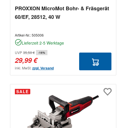
PROXXON MicroMot Bohr- & Fräsgerät
60/EF, 28512, 40 W
Artikel-Nr.:
505006
Lieferzeit 2-5 Werktage
UVP
35,50 €
-16%
29,99 €
inkl. MwSt.
zzgl. Versand
SALE