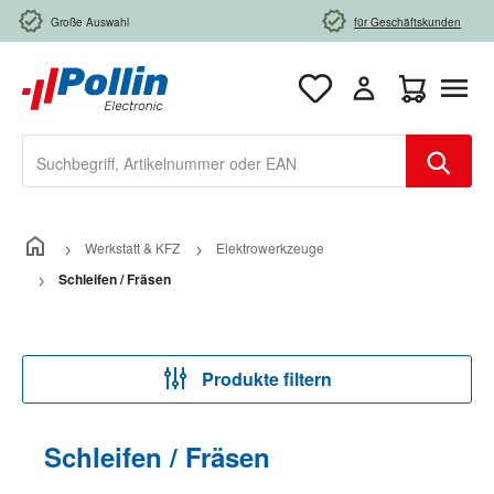
Zum Hauptinhalt springen
Große Auswahl
für Geschäftskunden
Warenkorb e
Werkstatt & KFZ
Elektrowerkzeuge
Schleifen / Fräsen
Produkte filtern
Schleifen / Fräsen