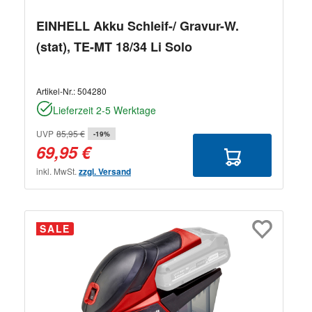
EINHELL Akku Schleif-/ Gravur-W.
(stat), TE-MT 18/34 Li Solo
Artikel-Nr.:
504280
Lieferzeit 2-5 Werktage
UVP
85,95 €
-19%
69,95 €
inkl. MwSt.
zzgl. Versand
SALE