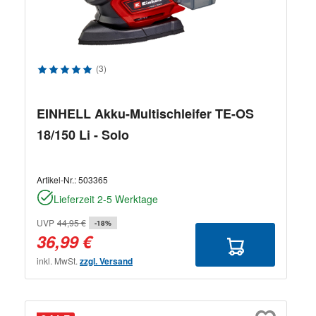
Durchschnittliche Bewertung von 5 von 5 Sternen
(3)
EINHELL Akku-Multischleifer TE-OS
18/150 Li - Solo
Artikel-Nr.:
503365
Lieferzeit 2-5 Werktage
UVP
44,95 €
-18%
36,99 €
inkl. MwSt.
zzgl. Versand