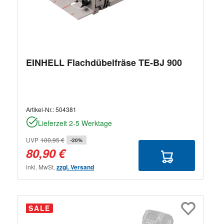
EINHELL Flachdübelfräse TE-BJ 900
Artikel-Nr.:
504381
Lieferzeit 2-5 Werktage
UVP
100,95 €
-20%
80,90 €
inkl. MwSt.
zzgl. Versand
SALE