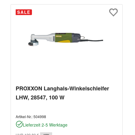
SALE
PROXXON Langhals-Winkelschleifer
LHW, 28547, 100 W
Artikel-Nr.:
504998
Lieferzeit 2-5 Werktage
UVP
109,80 €
-15%