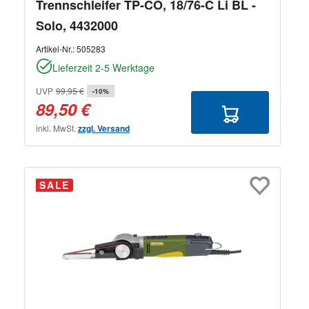
Trennschleifer TP-CO, 18/76-C Li BL -
Solo, 4432000
Artikel-Nr.:
505283
Lieferzeit 2-5 Werktage
UVP
99,95 €
-10%
89,50 €
inkl. MwSt.
zzgl. Versand
SALE