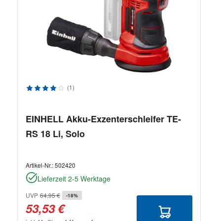
Durchschnittliche Bewertung von 4 von 5 Sternen
(1)
EINHELL Akku-Exzenterschleifer TE-
RS 18 Li, Solo
Artikel-Nr.:
502420
Lieferzeit 2-5 Werktage
UVP
64,95 €
-18%
53,53 €