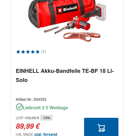
Durchschnittliche Bewertung von 5 von 5 Sternen
(1)
EINHELL Akku-Bandfeile TE-BF 18 Li-
Solo
Artikel-Nr.:
504355
Lieferzeit 2-5 Werktage
UVP
105,95 €
-15%
89,99 €
inkl. MwSt.
zzgl. Versand