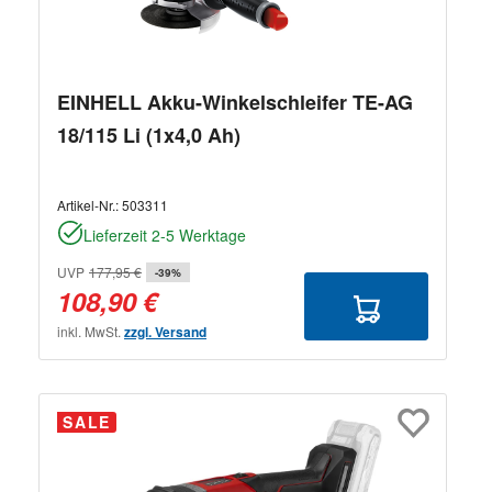
EINHELL Akku-Winkelschleifer TE-AG
18/115 Li (1x4,0 Ah)
Artikel-Nr.:
503311
Lieferzeit 2-5 Werktage
UVP
177,95 €
-39%
108,90 €
inkl. MwSt.
zzgl. Versand
SALE