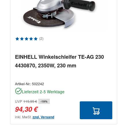
Durchschnittliche Bewertung von 5 von 5 Sternen
(2)
EINHELL Winkelschleifer TE-AG 230
4430870, 2350W, 230 mm
Artikel-Nr.:
502242
Lieferzeit 2-5 Werktage
UVP
115,95 €
-19%
94,30 €
inkl. MwSt.
zzgl. Versand