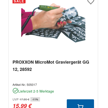
SALE
PROXXON MicroMot Graviergerät GG
12, 28592
Artikel-Nr.:
505017
Lieferzeit 2-5 Werktage
UVP
17,90 €
-11%
15,99 €