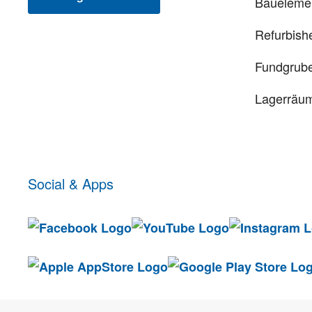
Baueleme
Refurbish
Fundgrub
Lagerräu
Social & Apps