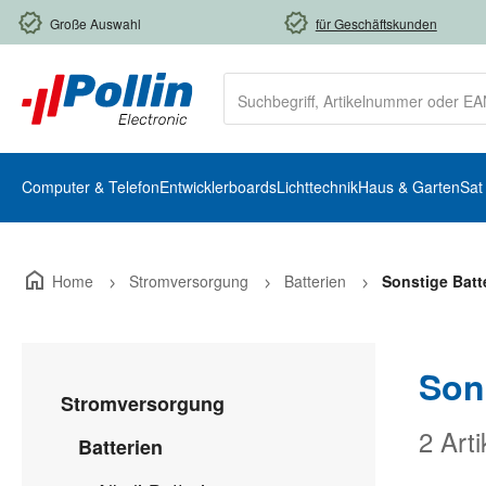
m Hauptinhalt springen
Zur Suche springen
Zur Hauptnavigation springen
Große Auswahl
für Geschäftskunden
Computer & Telefon
Entwicklerboards
Lichttechnik
Haus & Garten
Sat
Home
Stromversorgung
Batterien
Sonstige Batt
Son
Stromversorgung
2 Arti
Batterien