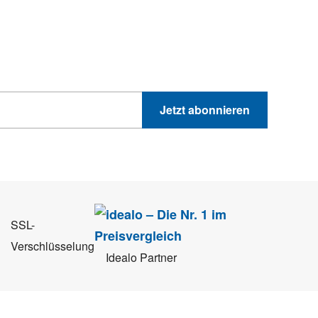
hnik-Trends
GEWINNSPIELE
PRODUKTNEWS UND VIELES MEHR
Jetzt abonnieren
 Sie können sich jederzeit direkt vom Newsletter abmelden.
SSL-
Verschlüsselung
Idealo Partner