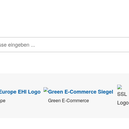
onen, Rabatte & Tec
 GUTSCHEINE & LIMITIERTE RABATTAKTIONEN
ATTRAKTIVE 
tenschutz
sehr ernst. Alle Angaben verwenden wir nur im Rahmen des Newsletters.
ope
Green E-Commerce