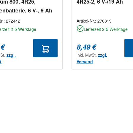
um 800, 4R25,
4R25-2, 6 V-/19 Ah
enbatterie, 6 V-, 9 Ah
Nr.:
272442
Artikel-Nr.:
270819
erzeit 2-5 Werktage
Lieferzeit 2-5 Werktage
 €
8,49 €
wSt.
zzgl.
inkl. MwSt.
zzgl.
d
Versand