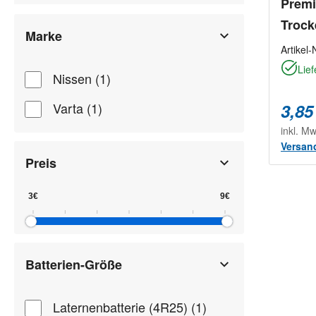
Premi
Trock
Marke
Artikel-
Lief
Nissen (1)
Varta (1)
3,85
inkl. M
Versan
Preis
Batterien-Größe
Laternenbatterie (4R25) (1)