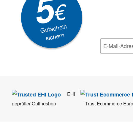
5
Akti
€
EXKLUSIVE
Gutschein
sichern
Wir nehmen den
Da
EHI
geprüfter Onlineshop
Trust Ecommerce Eur