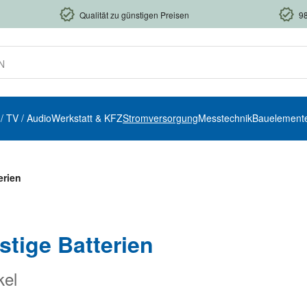
Qualität zu günstigen Preisen
9
 / TV / Audio
Werkstatt & KFZ
Stromversorgung
Messtechnik
Bauelement
erien
stige Batterien
kel