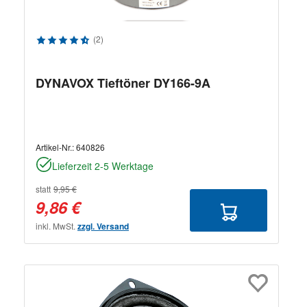
Durchschnittliche Bewertung von 4.8 von 5 Sternen
(2)
DYNAVOX Tieftöner DY166-9A
Artikel-Nr.:
640826
Lieferzeit 2-5 Werktage
statt
9,95 €
9,86 €
inkl. MwSt.
zzgl. Versand