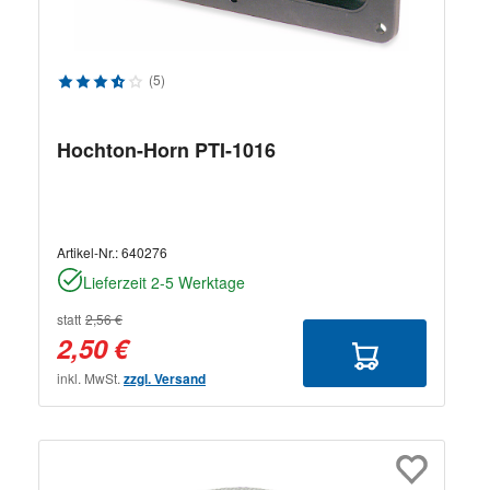
Durchschnittliche Bewertung von 3.8 von 5 Sternen
(5)
Hochton-Horn PTI-1016
Artikel-Nr.:
640276
Lieferzeit 2-5 Werktage
statt
2,56 €
2,50 €
inkl. MwSt.
zzgl. Versand