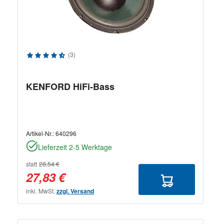
Durchschnittliche Bewertung von 4.83 von 5 Sternen
(3)
KENFORD HiFi-Bass
Artikel-Nr.:
640296
Lieferzeit 2-5 Werktage
statt
28,54 €
27,83 €
inkl. MwSt.
zzgl. Versand