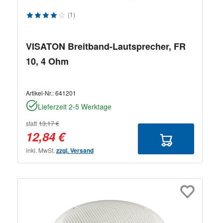
Durchschnittliche Bewertung von 4 von 5 Sternen
(1)
VISATON Breitband-Lautsprecher, FR
10, 4 Ohm
Artikel-Nr.:
641201
Lieferzeit 2-5 Werktage
statt
13,17 €
12,84 €
inkl. MwSt.
zzgl. Versand