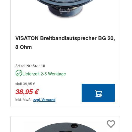
VISATON Breitbandlautsprecher BG 20,
8 Ohm
Artikel-Nr.:
641110
Lieferzeit 2-5 Werktage
statt
39,95 €
38,95 €
inkl. MwSt.
zzgl. Versand