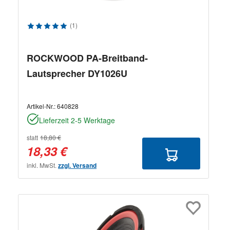
Durchschnittliche Bewertung von 5 von 5 Sternen
(1)
ROCKWOOD PA-Breitband-
Lautsprecher DY1026U
Artikel-Nr.:
640828
Lieferzeit 2-5 Werktage
statt
18,80 €
18,33 €
inkl. MwSt.
zzgl. Versand