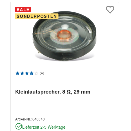
SALE
SONDERPOSTEN
Durchschnittliche Bewertung von 3.75 von 5 Sternen
(4)
Kleinlautsprecher, 8 Ω, 29 mm
Artikel-Nr.:
640040
Lieferzeit 2-5 Werktage