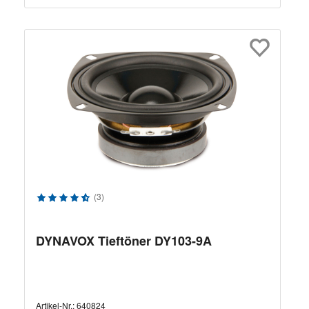
Durchschnittliche Bewertung von 4.8 von 5 Sternen
(3)
DYNAVOX Tieftöner DY103-9A
Artikel-Nr.:
640824