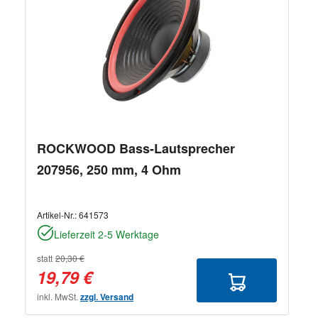
ROCKWOOD Bass-Lautsprecher
207956, 250 mm, 4 Ohm
Artikel-Nr.:
641573
Lieferzeit 2-5 Werktage
statt
20,30 €
19,79 €
inkl. MwSt.
zzgl. Versand