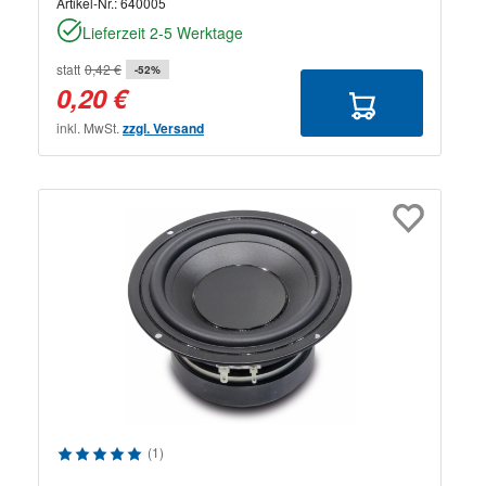
Artikel-Nr.:
640005
Lieferzeit 2-5 Werktage
statt
0,42 €
-52%
0,20 €
inkl. MwSt.
zzgl. Versand
Durchschnittliche Bewertung von 5 von 5 Sternen
(1)