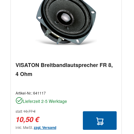
VISATON Breitbandlautsprecher FR 8,
4 Ohm
Artikel-Nr.:
641117
Lieferzeit 2-5 Werktage
statt
10,77 €
10,50 €
inkl. MwSt.
zzgl. Versand