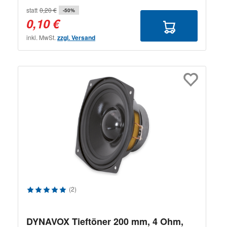
statt
0,20 €
-50%
0,10 €
inkl. MwSt.
zzgl. Versand
Durchschnittliche Bewertung von 5 von 5 Sternen
(2)
DYNAVOX Tieftöner 200 mm, 4 Ohm,