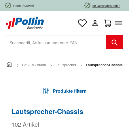
Zum Hauptinhalt springen
Große Auswahl
für Geschäftskunden
Warenkorb e
Sat / TV / Audio
Lautsprecher
Lautsprecher-Chassis
Produkte filtern
Lautsprecher-Chassis
102 Artikel