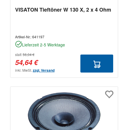
VISATON Tieftöner W 130 X, 2 x 4 Ohm
Artikel-Nr.:
641197
Lieferzeit 2-5 Werktage
statt
56,04 €
54,64 €
inkl. MwSt.
zzgl. Versand