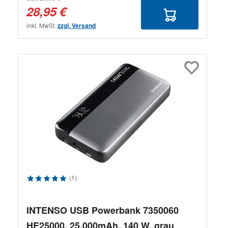
28,95 €
inkl. MwSt.
zzgl. Versand
Durchschnittliche Bewertung von 5 von 5 Sternen
(1)
INTENSO USB Powerbank 7350060
HE25000, 25.000mAh, 140 W, grau