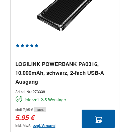
Durchschnittliche Bewertung von 5 von 5 Sternen
LOGILINK POWERBANK PA0316,
10.000mAh, schwarz, 2-fach USB-A
Ausgang
Artikel-Nr.:
273339
Lieferzeit 2-5 Werktage
statt
7,95 €
-25%
5,95 €
inkl. MwSt.
zzgl. Versand