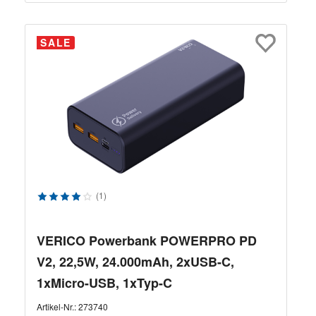
SALE
Durchschnittliche Bewertung von 4 von 5 Sternen
(1)
VERICO Powerbank POWERPRO PD
V2, 22,5W, 24.000mAh, 2xUSB-C,
1xMicro-USB, 1xTyp-C
Artikel-Nr.:
273740