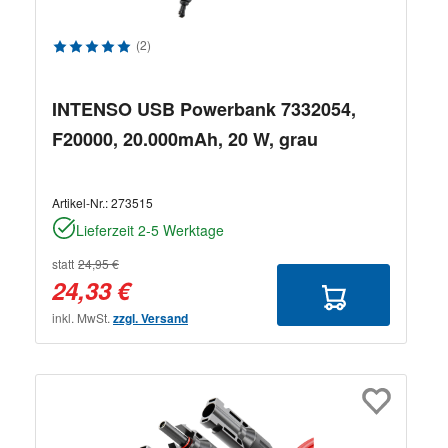
Durchschnittliche Bewertung von 5 von 5 Sternen
(2)
INTENSO USB Powerbank 7332054,
F20000, 20.000mAh, 20 W, grau
Artikel-Nr.:
273515
Lieferzeit 2-5 Werktage
statt
24,95 €
24,33 €
inkl. MwSt.
zzgl. Versand