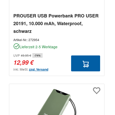
PROUSER USB Powerbank PRO USER
20191, 10.000 mAh, Waterproof,
schwarz
Artikel-Nr.:
272954
Lieferzeit 2-5 Werktage
UVP
49,95 €
-74%
12,99 €
inkl. MwSt.
zzgl. Versand