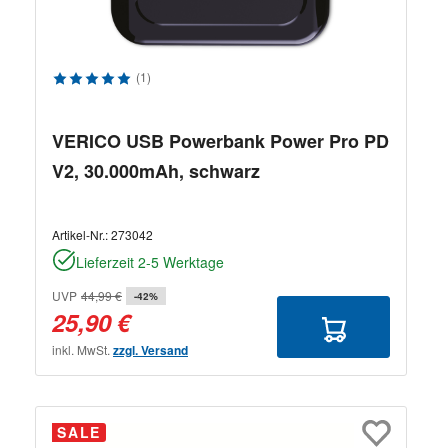
Durchschnittliche Bewertung von 5 von 5 Sternen
(1)
VERICO USB Powerbank Power Pro PD
V2, 30.000mAh, schwarz
Artikel-Nr.:
273042
Lieferzeit 2-5 Werktage
UVP
44,99 €
-42%
25,90 €
inkl. MwSt.
zzgl. Versand
SALE