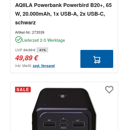
AQIILA Powerbank Powerbird B20+, 65
W, 20.000mAh, 1x USB-A, 2x USB-C,
schwarz
Artikel-Nr.:
273539
Lieferzeit 2-5 Werktage
UVP
84,99 €
-41%
49,89 €
inkl. MwSt.
zzgl. Versand
SALE