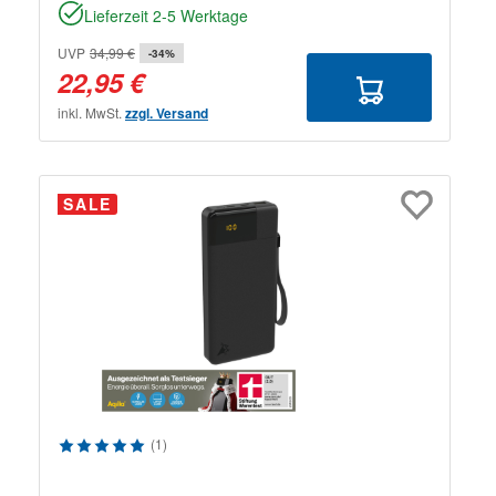
Lieferzeit 2-5 Werktage
UVP
34,99 €
-34%
22,95 €
inkl. MwSt.
zzgl. Versand
SALE
Durchschnittliche Bewertung von 5 von 5 Sternen
(1)