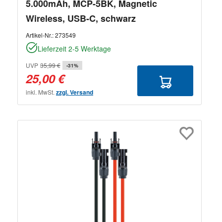
5.000mAh, MCP-5BK, Magnetic
Wireless, USB-C, schwarz
Artikel-Nr.:
273549
Lieferzeit 2-5 Werktage
UVP
35,99 €
-31%
25,00 €
inkl. MwSt.
zzgl. Versand