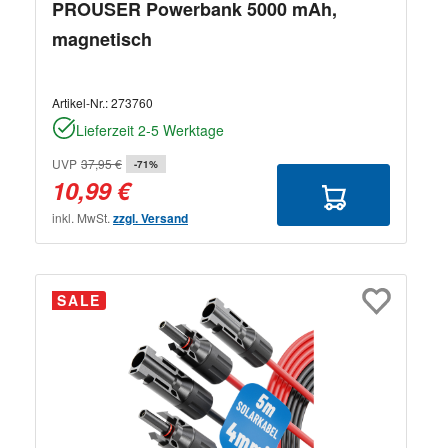
PROUSER Powerbank 5000 mAh,
magnetisch
Artikel-Nr.:
273760
Lieferzeit 2-5 Werktage
UVP
37,95 €
-71%
10,99 €
inkl. MwSt.
zzgl. Versand
SALE