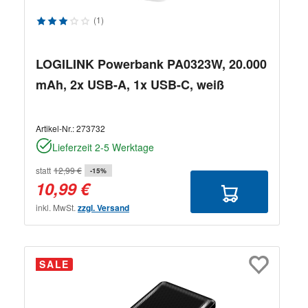
Durchschnittliche Bewertung von 3 von 5 Sternen
(1)
LOGILINK Powerbank PA0323W, 20.000
mAh, 2x USB-A, 1x USB-C, weiß
Artikel-Nr.:
273732
Lieferzeit 2-5 Werktage
statt
12,99 €
-15%
10,99 €
inkl. MwSt.
zzgl. Versand
SALE