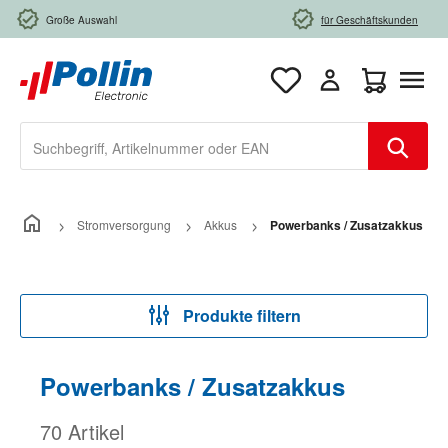
Zum Hauptinhalt springen
Große Auswahl
für Geschäftskunden
Warenkorb e
Stromversorgung
Akkus
Powerbanks / Zusatzakkus
Produkte filtern
Powerbanks / Zusatzakkus
70 Artikel