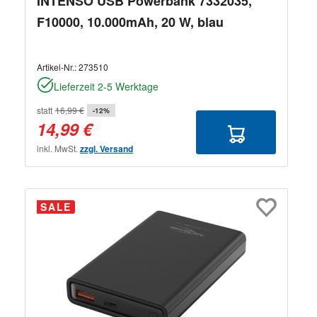
INTENSO USB Powerbank 7332035,
F10000, 10.000mAh, 20 W, blau
Artikel-Nr.:
273510
Lieferzeit 2-5 Werktage
statt
16,99 €
-12%
14,99 €
inkl. MwSt.
zzgl. Versand
SALE