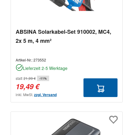
ABSINA Solarkabel-Set 910002, MC4,
2x 5 m, 4 mm²
Artikel-Nr.:
273552
Lieferzeit 2-5 Werktage
statt
21,99 €
-11%
19,49 €
inkl. MwSt.
zzgl. Versand