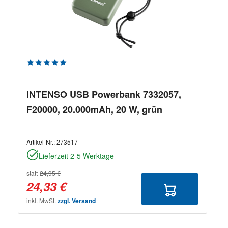
Durchschnittliche Bewertung von 5 von 5 Sternen
INTENSO USB Powerbank 7332057,
F20000, 20.000mAh, 20 W, grün
Artikel-Nr.:
273517
Lieferzeit 2-5 Werktage
statt
24,95 €
24,33 €
inkl. MwSt.
zzgl. Versand