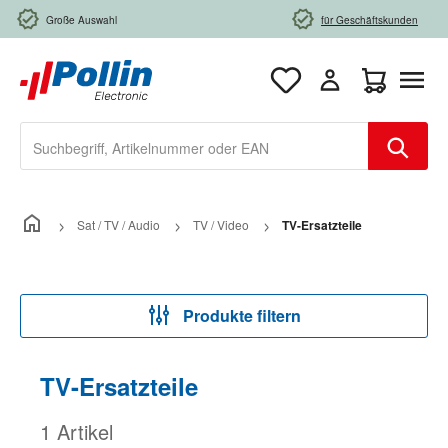
Zum Hauptinhalt springen
Große Auswahl
für Geschäftskunden
Warenkorb e
Sat / TV / Audio
TV / Video
TV-Ersatzteile
Produkte filtern
TV-Ersatzteile
1 Artikel