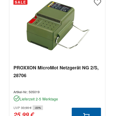
SALE
PROXXON MicroMot Netzgerät NG 2/S,
28706
Artikel-Nr.:
505019
Lieferzeit 2-5 Werktage
UVP
33,90 €
-23%
25,99 €