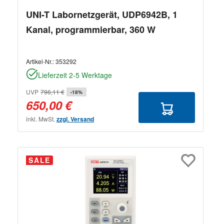
UNI-T Labornetzgerät, UDP6942B, 1
Kanal, programmierbar, 360 W
Artikel-Nr.:
353292
Lieferzeit 2-5 Werktage
UVP
796,11 €
-18%
650,00 €
inkl. MwSt.
zzgl. Versand
SALE