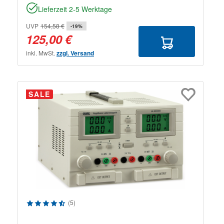
Lieferzeit 2-5 Werktage
UVP
154,58 €
-19%
125,00 €
inkl. MwSt.
zzgl. Versand
SALE
Durchschnittliche Bewertung von 4.58 von 5 Sternen
(5)