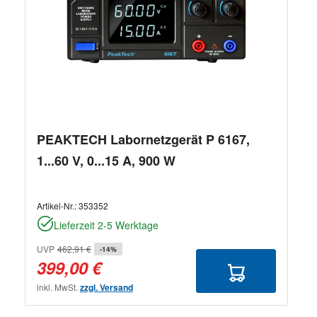
PEAKTECH Labornetzgerät P 6167,
1...60 V, 0...15 A, 900 W
Artikel-Nr.:
353352
Lieferzeit 2-5 Werktage
UVP
462,91 €
-14%
399,00 €
inkl. MwSt.
zzgl. Versand