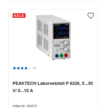
SALE
Durchschnittliche Bewertung von 4 von 5 Sternen
(1)
PEAKTECH Labornetzteil P 6226, 0...30
V/ 0...10 A
Artikel-Nr.:
353275