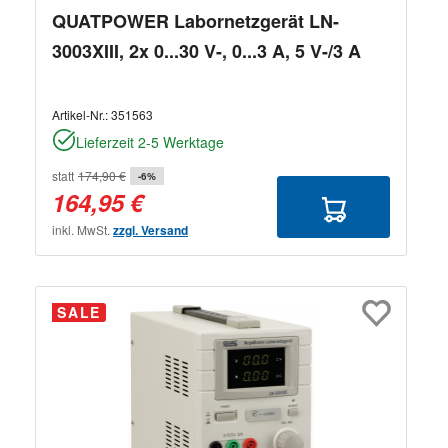
QUATPOWER Labornetzgerät LN-
3003XIII, 2x 0...30 V-, 0...3 A, 5 V-/3 A
Artikel-Nr.:
351563
Lieferzeit 2-5 Werktage
statt
174,90 €
-6%
164,95 €
inkl. MwSt.
zzgl. Versand
SALE