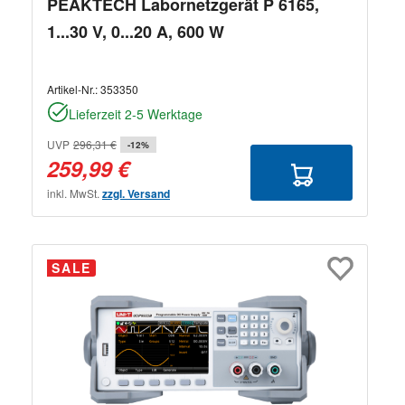
PEAKTECH Labornetzgerät P 6165,
1...30 V, 0...20 A, 600 W
Artikel-Nr.:
353350
Lieferzeit 2-5 Werktage
UVP
296,31 €
-12%
259,99 €
inkl. MwSt.
zzgl. Versand
SALE