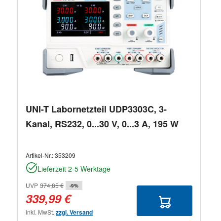
UNI-T Labornetzteil UDP3303C, 3-
Kanal, RS232, 0...30 V, 0...3 A, 195 W
Artikel-Nr.:
353209
Lieferzeit 2-5 Werktage
UVP
374,85 €
-9%
339,99 €
inkl. MwSt.
zzgl. Versand