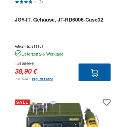
Durchschnittliche Bewertung von 3.5 von 5 Sternen
(2)
JOY-IT, Gehäuse, JT-RD6006-Case02
Artikel-Nr.:
811151
Lieferzeit 2-5 Werktage
statt
39,90 €
38,90 €
inkl. MwSt.
zzgl. Versand
SALE