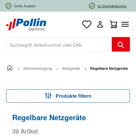
Zum Hauptinhalt springen
Große Auswahl
für Geschäftskunden
Warenkorb e
Stromversorgung
Netzgeräte
Regelbare Netzgeräte
Produkte filtern
Regelbare Netzgeräte
39 Artikel