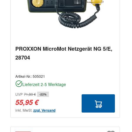
PROXXON MicroMot Netzgerät NG 5/E,
28704
Artikel-Nr.:
505021
Lieferzeit 2-5 Werktage
UVP
71,80 €
-22%
55,95 €
inkl. MwSt.
zzgl. Versand