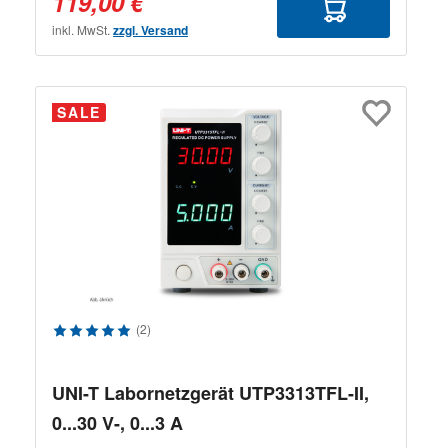
119,00 €
inkl. MwSt.
zzgl. Versand
SALE
Durchschnittliche Bewertung von 5 von 5 Sternen
(2)
UNI-T Labornetzgerät UTP3313TFL-II,
0...30 V-, 0...3 A