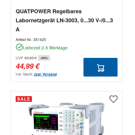
QUATPOWER Regelbares
Labornetzgerät LN-3003, 0...30 V-/0...3
A
Artikel-Nr.:
351425
Lieferzeit 2-5 Werktage
UVP
69,99 €
-36%
44,99 €
inkl. MwSt.
zzgl. Versand
SALE