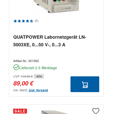
Durchschnittliche Bewertung von 4.58 von 5 Sternen
(5)
QUATPOWER Labornetzgerät LN-
5003XE, 0...50 V-, 0...3 A
Artikel-Nr.:
351565
Lieferzeit 2-5 Werktage
UVP
119,00 €
-25%
89,00 €
inkl. MwSt.
zzgl. Versand
SALE