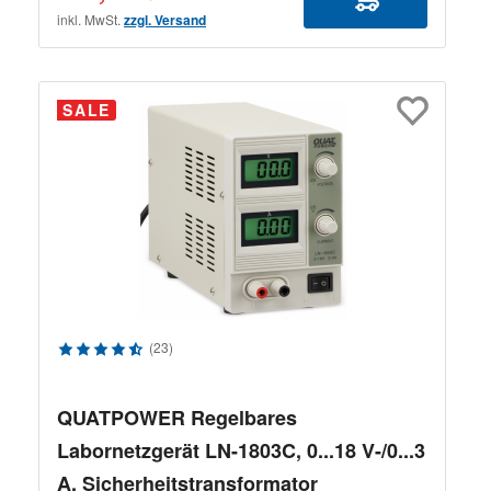
inkl. MwSt.
zzgl. Versand
SALE
Durchschnittliche Bewertung von 4.58 von 5 Sternen
(23)
QUATPOWER Regelbares
Labornetzgerät LN-1803C, 0...18 V-/0...3
A, Sicherheitstransformator