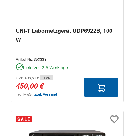
UNI-T Labornetzgerät UDP6922B, 100
W
Artikel-Nr.:
353338
Lieferzeit 2-5 Werktage
UVP
498,61 €
-10%
450,00 €
inkl. MwSt.
zzgl. Versand
SALE