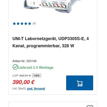
Durchschnittliche Bewertung von 5 von 5 Sternen
(4)
UNI-T Labornetzgerät, UDP3305S-E, 4
Kanal, programmierbar, 328 W
Artikel-Nr.:
353199
Lieferzeit 2-5 Werktage
UVP
462,91 €
-16%
390,00 €
inkl. MwSt.
zzgl. Versand