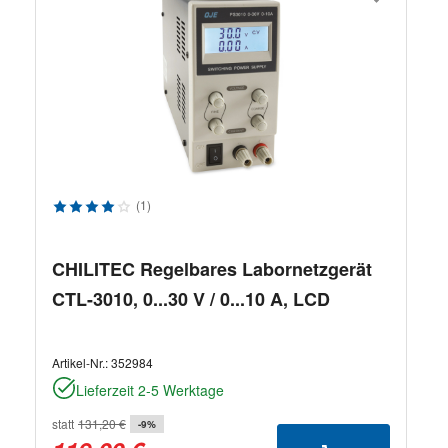
Durchschnittliche Bewertung von 4 von 5 Sternen
(1)
CHILITEC Regelbares Labornetzgerät
CTL-3010, 0...30 V / 0...10 A, LCD
Artikel-Nr.:
352984
Lieferzeit 2-5 Werktage
statt
131,20 €
-9%