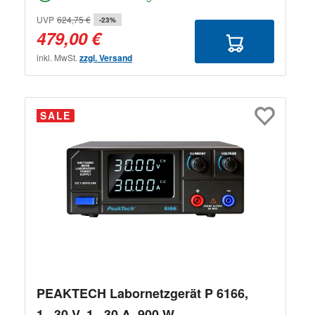
UVP
624,75 €
-23%
479,00 €
inkl. MwSt.
zzgl. Versand
SALE
PEAKTECH Labornetzgerät P 6166,
1...30 V, 1...30 A, 900 W