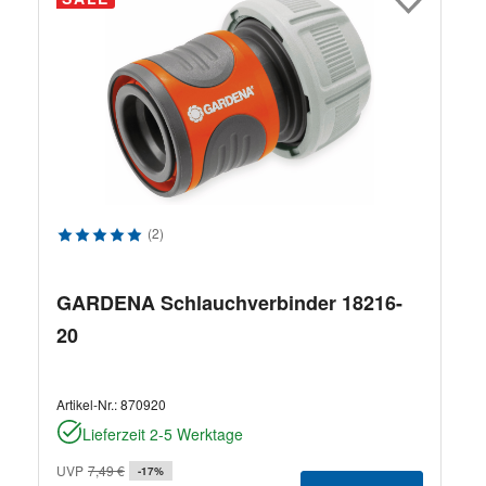
Durchschnittliche Bewertung von 5 von 5 Sternen
(2)
GARDENA Schlauchverbinder 18216-
20
Artikel-Nr.:
870920
Lieferzeit 2-5 Werktage
UVP
7,49 €
-17%