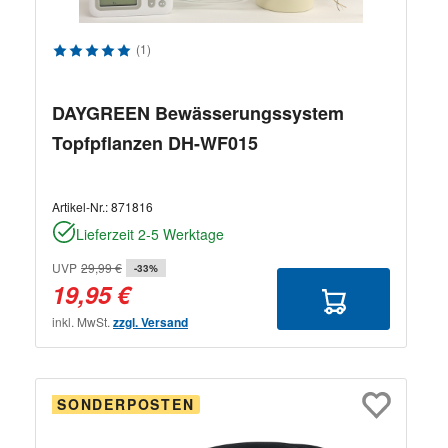
Durchschnittliche Bewertung von 5 von 5 Sternen
(1)
DAYGREEN Bewässerungssystem
Topfpflanzen DH-WF015
Artikel-Nr.:
871816
Lieferzeit 2-5 Werktage
UVP
29,99 €
-33%
19,95 €
inkl. MwSt.
zzgl. Versand
SONDERPOSTEN