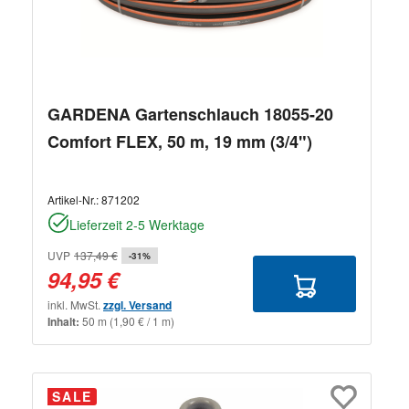
GARDENA Gartenschlauch 18055-20
Comfort FLEX, 50 m, 19 mm (3/4")
Artikel-Nr.:
871202
Lieferzeit 2-5 Werktage
UVP
137,49 €
-31%
94,95 €
inkl. MwSt.
zzgl. Versand
Inhalt:
50 m
(1,90 € / 1 m)
SALE