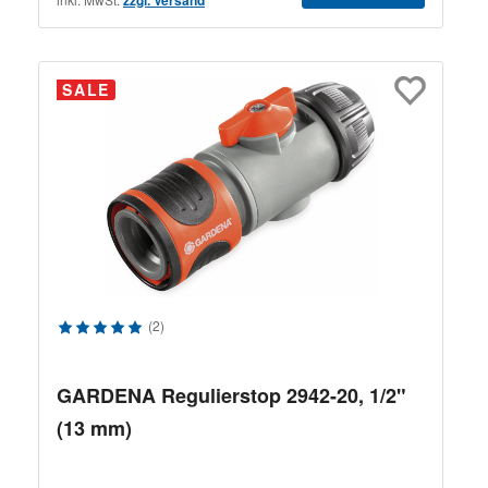
SALE
Durchschnittliche Bewertung von 5 von 5 Sternen
(2)
GARDENA Regulierstop 2942-20, 1/2"
(13 mm)