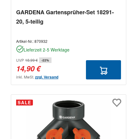
GARDENA Gartensprüher-Set 18291-
20, 5-teilig
Artikel-Nr.:
870932
Lieferzeit 2-5 Werktage
UVP
18,99 €
-22%
14,90 €
inkl. MwSt.
zzgl. Versand
SALE