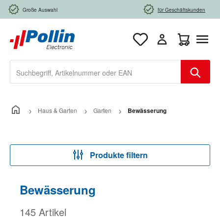
Zum Hauptinhalt springen
Große Auswahl
für Geschäftskunden
Warenkorb e
Haus & Garten
Garten
Bewässerung
Produkte filtern
Bewässerung
145 Artikel