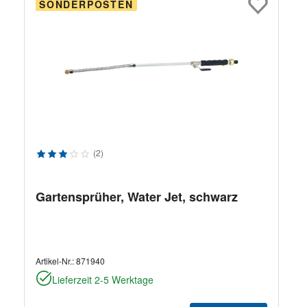
SONDERPOSTEN
Durchschnittliche Bewertung von 3 von 5 Sternen
(2)
Gartensprüher, Water Jet, schwarz
Artikel-Nr.:
871940
Lieferzeit 2-5 Werktage