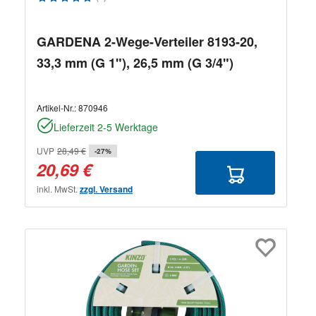
GARDENA 2-Wege-Verteiler 8193-20,
33,3 mm (G 1"), 26,5 mm (G 3/4")
Artikel-Nr.:
870946
Lieferzeit 2-5 Werktage
UVP
28,49 €
-27%
20,69 €
inkl. MwSt.
zzgl. Versand