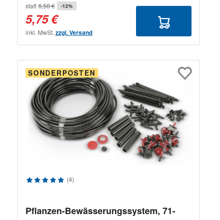
statt
6,50 €
-12%
5,75 €
inkl. MwSt.
zzgl. Versand
SONDERPOSTEN
Durchschnittliche Bewertung von 5 von 5 Sternen
(4)
Pflanzen-Bewässerungssystem, 71-