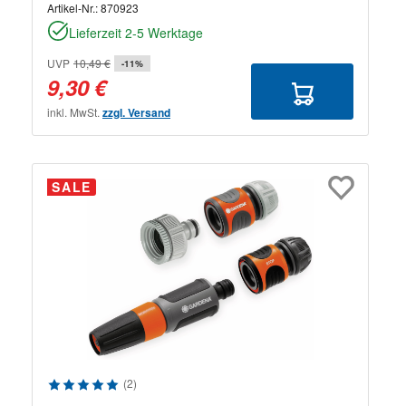
Artikel-Nr.:
870923
Lieferzeit 2-5 Werktage
UVP
10,49 €
-11%
9,30 €
inkl. MwSt.
zzgl. Versand
SALE
Durchschnittliche Bewertung von 5 von 5 Sternen
(2)