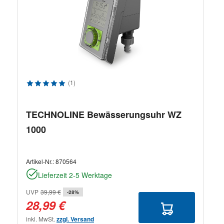
Durchschnittliche Bewertung von 5 von 5 Sternen
(1)
TECHNOLINE Bewässerungsuhr WZ
1000
Artikel-Nr.:
870564
Lieferzeit 2-5 Werktage
UVP
39,99 €
-28%
28,99 €
inkl. MwSt.
zzgl. Versand