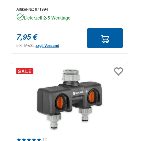
Artikel-Nr.:
871994
Lieferzeit 2-5 Werktage
7,95 €
inkl. MwSt.
zzgl. Versand
SALE
Durchschnittliche Bewertung von 5 von 5 Sternen
(1)