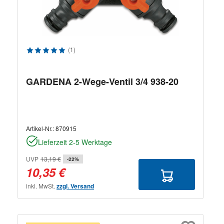
Durchschnittliche Bewertung von 5 von 5 Sternen
(1)
GARDENA 2-Wege-Ventil 3/4 938-20
Artikel-Nr.:
870915
Lieferzeit 2-5 Werktage
UVP
13,19 €
-22%
10,35 €
inkl. MwSt.
zzgl. Versand