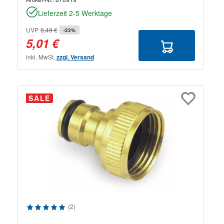
Lieferzeit 2-5 Werktage
UVP
6,49 €
-23%
5,01 €
inkl. MwSt.
zzgl. Versand
SALE
Durchschnittliche Bewertung von 5 von 5 Sternen
(2)