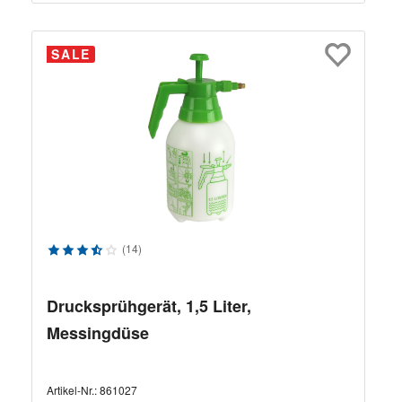
SALE
Durchschnittliche Bewertung von 3.57 von 5 Sternen
(14)
Drucksprühgerät, 1,5 Liter,
Messingdüse
Artikel-Nr.:
861027