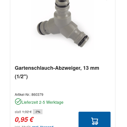
Gartenschlauch-Abzweiger, 13 mm
(1/2")
Artikel-Nr.:
860379
Lieferzeit 2-5 Werktage
statt
1,02 €
-7%
0,95 €
inkl. MwSt.
zzgl. Versand