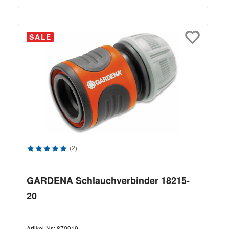
SALE
Durchschnittliche Bewertung von 5 von 5 Sternen
(2)
GARDENA Schlauchverbinder 18215-
20
Artikel-Nr.:
870919