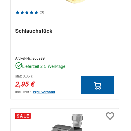
Durchschnittliche Bewertung von 5 von 5 Sternen
(3)
Schlauchstück
Artikel-Nr.:
860989
Lieferzeit 2-5 Werktage
statt
3,05 €
2,95 €
inkl. MwSt.
zzgl. Versand
SALE