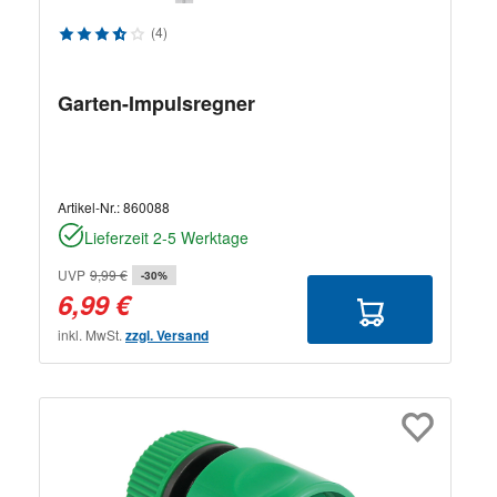
Durchschnittliche Bewertung von 3.75 von 5 Sternen
(4)
Garten-Impulsregner
Artikel-Nr.:
860088
Lieferzeit 2-5 Werktage
UVP
9,99 €
-30%
6,99 €
inkl. MwSt.
zzgl. Versand