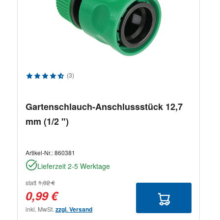
Durchschnittliche Bewertung von 4.67 von 5 Sternen
(3)
Gartenschlauch-Anschlussstück 12,7
mm (1/2 ")
Artikel-Nr.:
860381
Lieferzeit 2-5 Werktage
statt
1,02 €
0,99 €
inkl. MwSt.
zzgl. Versand