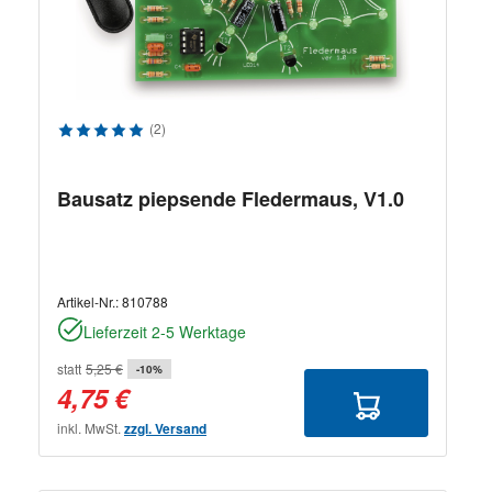
Durchschnittliche Bewertung von 5 von 5 Sternen
(2)
Bausatz piepsende Fledermaus, V1.0
Artikel-Nr.:
810788
Lieferzeit 2-5 Werktage
statt
5,25 €
-10%
4,75 €
inkl. MwSt.
zzgl. Versand