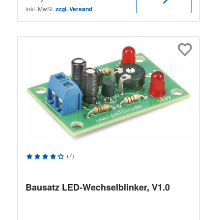
inkl. MwSt.
zzgl. Versand
Durchschnittliche Bewertung von 4.14 von 5 Sternen
(7)
Bausatz LED-Wechselblinker, V1.0