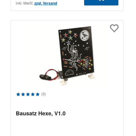
inkl. MwSt.
zzgl. Versand
Durchschnittliche Bewertung von 5 von 5 Sternen
(3)
Bausatz Hexe, V1.0