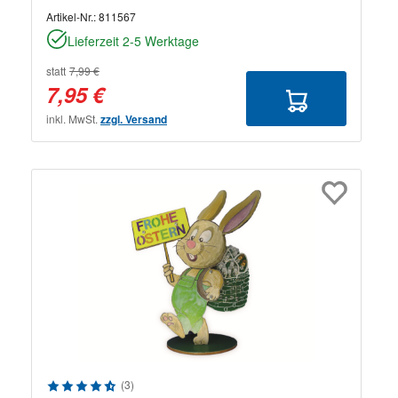
Artikel-Nr.:
811567
Lieferzeit 2-5 Werktage
statt
7,99 €
7,95 €
inkl. MwSt.
zzgl. Versand
Durchschnittliche Bewertung von 4.67 von 5 Sternen
(3)