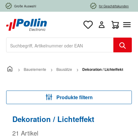
Zum Hauptinhalt springen
Große Auswahl
für Geschäftskunden
Warenkorb e
Bauelemente
Bausätze
Dekoration / Lichteffekt
Produkte filtern
Dekoration / Lichteffekt
21 Artikel