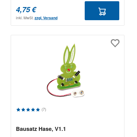
4,75 €
inkl. MwSt.
zzgl. Versand
Durchschnittliche Bewertung von 5 von 5 Sternen
(7)
Bausatz Hase, V1.1