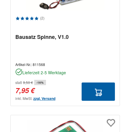
Durchschnittliche Bewertung von 5 von 5 Sternen
(2)
Bausatz Spinne, V1.0
Artikel-Nr.:
811568
Lieferzeit 2-5 Werktage
statt
9,50 €
-16%
7,95 €
inkl. MwSt.
zzgl. Versand