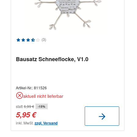
Durchschnittliche Bewertung von 3.67 von 5 Sternen
(3)
Bausatz Schneeflocke, V1.0
Artikel-Nr.:
811526
aktuell nicht lieferbar
statt
6,99 €
-15%
5,95 €
inkl. MwSt.
zzgl. Versand