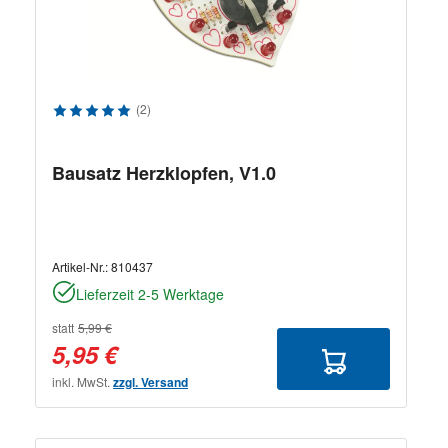
Durchschnittliche Bewertung von 5 von 5 Sternen
(2)
Bausatz Herzklopfen, V1.0
Artikel-Nr.:
810437
Lieferzeit 2-5 Werktage
statt
5,99 €
5,95 €
inkl. MwSt.
zzgl. Versand