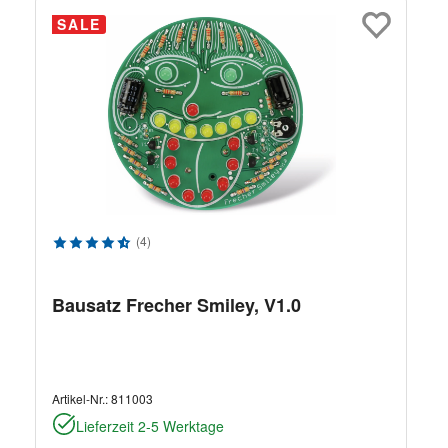
SALE
Durchschnittliche Bewertung von 4.75 von 5 Sternen
(4)
Bausatz Frecher Smiley, V1.0
Artikel-Nr.:
811003
Lieferzeit 2-5 Werktage