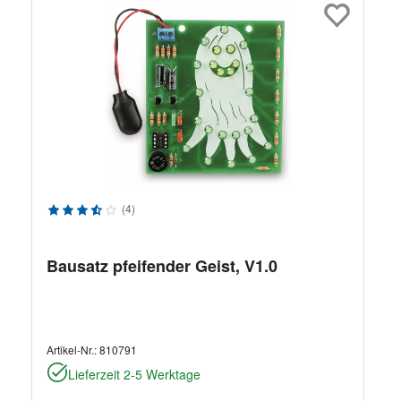
Durchschnittliche Bewertung von 3.4 von 5 Sternen
(4)
Bausatz pfeifender Geist, V1.0
Artikel-Nr.:
810791
Lieferzeit 2-5 Werktage