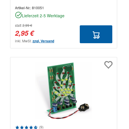
Artikel-Nr.:
810051
Lieferzeit 2-5 Werktage
statt
2,99 €
2,95 €
inkl. MwSt.
zzgl. Versand
Durchschnittliche Bewertung von 4.78 von 5 Sternen
(9)