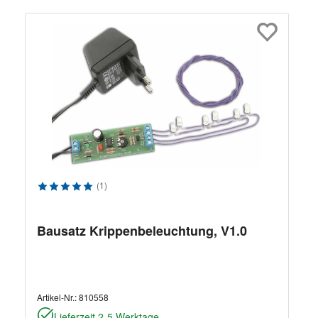
Durchschnittliche Bewertung von 5 von 5 Sternen
(1)
Bausatz Krippenbeleuchtung, V1.0
Artikel-Nr.:
810558
Lieferzeit 2-5 Werktage