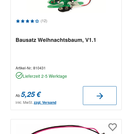
Durchschnittliche Bewertung von 4.33 von 5 Sternen
(12)
Bausatz Weihnachtsbaum, V1.1
Artikel-Nr.:
810431
Lieferzeit 2-5 Werktage
5,25 €
Ab
inkl. MwSt.
zzgl. Versand