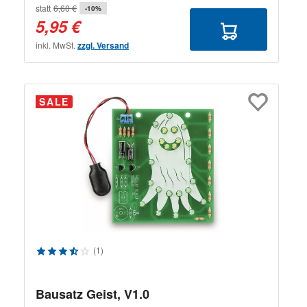
statt
6,60 €
-10%
5,95 €
inkl. MwSt.
zzgl. Versand
SALE
Durchschnittliche Bewertung von 3.4 von 5 Sternen
(1)
Bausatz Geist, V1.0