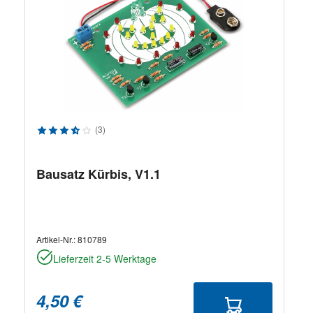
Durchschnittliche Bewertung von 3.67 von 5 Sternen
(3)
Bausatz Kürbis, V1.1
Artikel-Nr.:
810789
Lieferzeit 2-5 Werktage
4,50 €