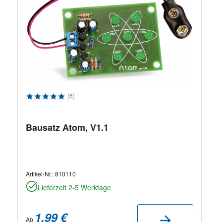
Durchschnittliche Bewertung von 5 von 5 Sternen
(6)
Bausatz Atom, V1.1
Artikel-Nr.:
810110
Lieferzeit 2-5 Werktage
1,99 €
Ab