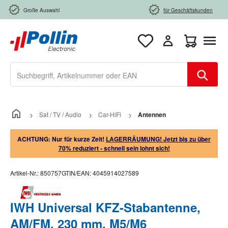
Zum Hauptinhalt springen
Große Auswahl
für Geschäftskunden
Warenkorb e
Sat / TV / Audio
Car-HiFi
Antennen
ACHTUNG: Nur für kurze Zeit!
LAGERRÄUMUNG! Jetzt bis zu über
70% reduziert - schnell sein lohnt sich!
Artikel-Nr.:
850757
GTIN/EAN:
4045914027589
IWH Universal KFZ-Stabantenne,
AM/FM, 230 mm, M5/M6