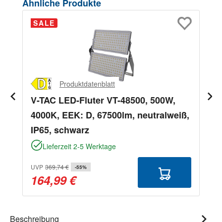
Produktgalerie überspringen
Ähnliche Produkte
SALE
Produktdatenblatt
V-TAC LED-Fluter VT-48500, 500W,
4000K, EEK: D, 67500lm, neutralweiß,
IP65, schwarz
Lieferzeit 2-5 Werktage
UVP
369,74 €
-55%
164,99 €
Beschreibung