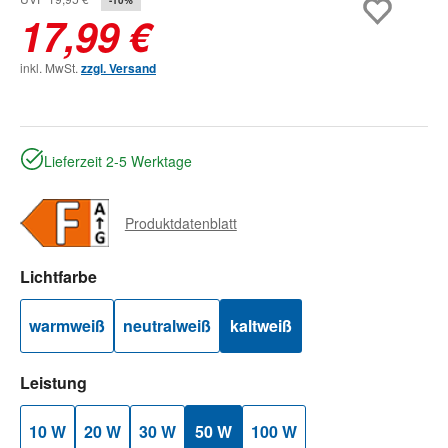
17,99 €
inkl. MwSt.
zzgl. Versand
Lieferzeit 2-5 Werktage
Produktdatenblatt
auswählen
Lichtfarbe
warmweiß
neutralweiß
kaltweiß
auswählen
Leistung
10 W
20 W
30 W
50 W
100 W