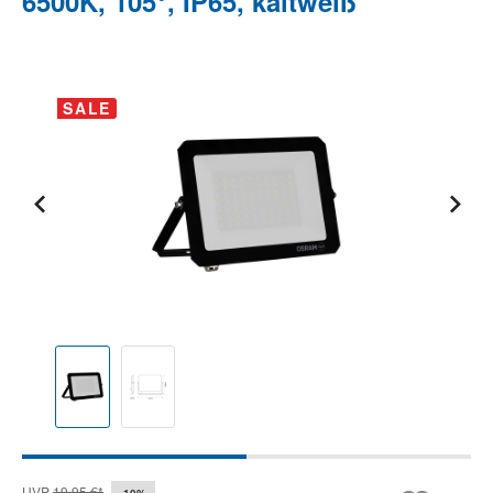
6500K, 105°, IP65, kaltweiß
Bildergalerie überspringen
SALE
UVP
19,95 €*
-10%