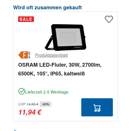
Produktgalerie überspringen
Wird oft zusammen gekauft
SALE
Produktdatenblatt
OSRAM LED-Fluter, 30W, 2700lm,
6500K, 105°, IP65, kaltweiß
Lieferzeit 2-5 Werktage
UVP
14,95 €
-20%
11,94 €