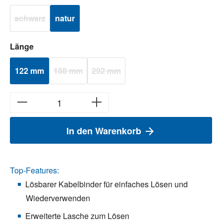
schwarz
natur
(Diese Option ist zurzeit nicht verfügbar.)
auswählen
Länge
122 mm
188 mm
292 mm
(Diese Option ist zurzeit nicht verfügbar.)
(Diese Option ist zurzeit nicht verfügbar.)
In den Warenkorb
Top-Features:
Lösbarer Kabelbinder für einfaches Lösen und
Wiederverwenden
Erweiterte Lasche zum Lösen