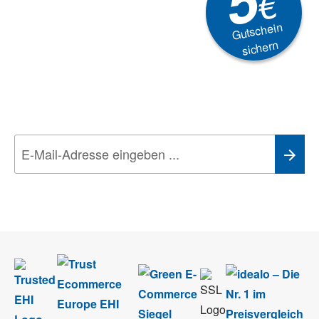
5
€
Gutschein
sichern
Newsletter
Aktionen, Rabatte &
Technik-Trends
Wir nehmen den
Datenschutz
sehr ernst. Alle Angaben verwenden wir nur
im Rahmen des Newsletters. Sie können sich jederzeit direkt vom
Newsletter abmelden.