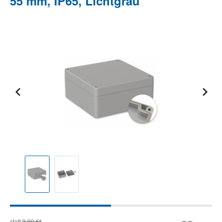
55 mm, IP65, Lichtgrau
Bildergalerie überspringen
statt
9,90 €*