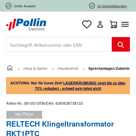
Zum Hauptinhalt springen
Große Auswahl
für Geschäftskunden
Warenkorb e
Haus & Garten
Haustechnik
Sprechanlagen-Zubehör
ACHTUNG: Nur für kurze Zeit!
LAGERRÄUMUNG! Jetzt bis zu über
70% reduziert - schnell sein lohnt sich!
Artikel-Nr.:
581051
GTIN/EAN:
4260638738133
RELTECH Klingeltransformator
RKT1PTC