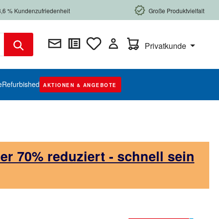
8,6 % Kundenzufriedenheit
Große Produktvielfalt
Warenkorb enthält 0 Posi
Privatkunde
e
Refurbished
AKTIONEN & ANGEBOTE
 70% reduziert - schnell sein