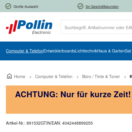
m Hauptinhalt springen
Zur Suche springen
Zur Hauptnavigation springen
Große Auswahl
für Geschäftskunden
Computer & Telefon
Entwicklerboards
Lichttechnik
Haus & Garten
Sat
Home
Computer & Telefon
Büro / Tinte & Toner
K
ACHTUNG: Nur für kurze Zeit
Artikel-Nr.:
891532
GTIN/EAN:
4042448899255