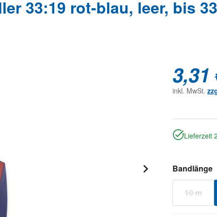
er 33:19 rot-blau, leer, bis 
3,31 
inkl. MwSt.
zz
Lieferzeit
a
Bandlänge
10 m
(Diese 