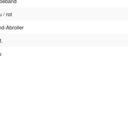
ebeband
 / rot
d-Abroller
t.
u
tter
onen, Rabatte & Tec
 GUTSCHEINE & LIMITIERTE RABATTAKTIONEN
ATTRAKTIVE 