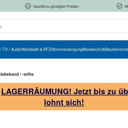
Qualität zu günstigen Preisen
9
 / TV / Audio
Werkstatt & KFZ
Stromversorgung
Messtechnik
Bauelement
lebeband / -stifte
!
LAGERRÄUMUNG! Jetzt bis zu über
lohnt sich!