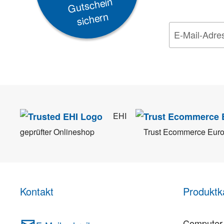
Gutschein
sichern
Wir nehmen den
Da
EHI
geprüfter Onlineshop
Trust Ecommerce Eur
Kontakt
Produktk
Computer 