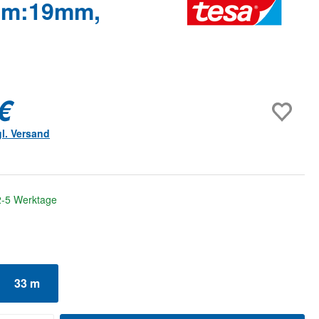
33m:19mm,
€
gl. Versand
 2-5 Werktage
uswählen
33 m
Option ist zurzeit nicht verfügbar.)