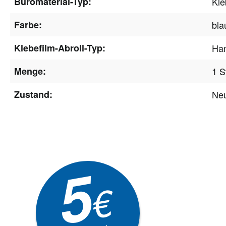
Büromaterial-Typ:
Kl
Farbe:
blau
Klebefilm-Abroll-Typ:
Han
Menge:
1 S
Zustand:
Ne
Newsle
5
Akti
€
EXKLUSIVE