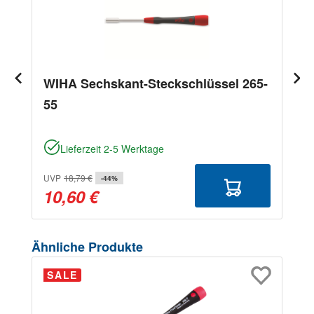
WIHA Sechskant-Steckschlüssel 265-
55
Lieferzeit 2-5 Werktage
UVP
18,79 €
-44%
10,60 €
Produktgalerie überspringen
Ähnliche Produkte
SALE