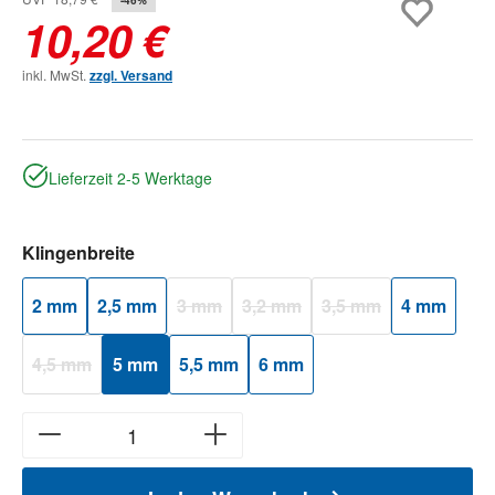
10,20 €
inkl. MwSt.
zzgl. Versand
Lieferzeit 2-5 Werktage
auswählen
Klingenbreite
2 mm
2,5 mm
3 mm
3,2 mm
3,5 mm
4 mm
(Diese Option ist zurzeit nicht verfügbar.)
(Diese Option ist zurzeit nicht verfü
(Diese Option ist zurzei
4,5 mm
5 mm
5,5 mm
6 mm
(Diese Option ist zurzeit nicht verfügbar.)