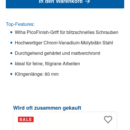
In den Warenkorb
Top-Features:
Wiha PicoFinish-Griff für blitzschnelles Schrauben
Hochwertiger Chrom-Vanadium-Molybdän Stahl
Durchgehend gehärtet und mattverchromt
Ideal für feine, filigrane Arbeiten
Klingenlänge: 60 mm
Produktgalerie überspringen
Wird oft zusammen gekauft
SALE