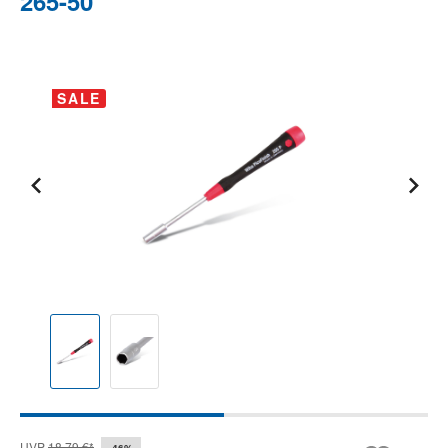
265-50
Bildergalerie überspringen
SALE
UVP
18,79 €*
-46%