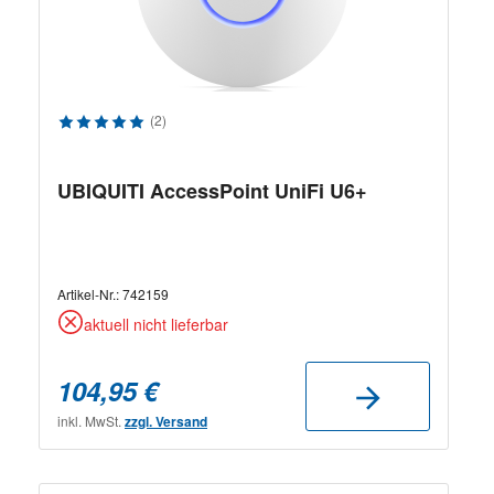
Durchschnittliche Bewertung von 5 von 5 Sternen
(2)
UBIQUITI AccessPoint UniFi U6+
Artikel-Nr.:
742159
aktuell nicht lieferbar
104,95 €
inkl. MwSt.
zzgl. Versand