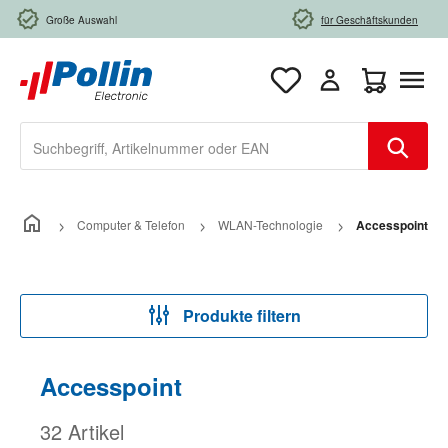
Zum Hauptinhalt springen
Große Auswahl
für Geschäftskunden
Warenkorb e
Computer & Telefon
WLAN-Technologie
Accesspoint
Produkte filtern
Accesspoint
32 Artikel