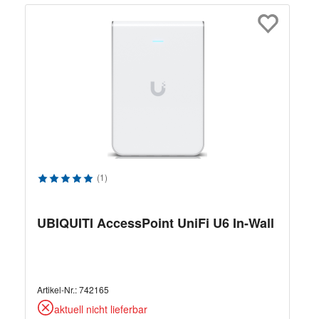
Durchschnittliche Bewertung von 5 von 5 Sternen
(1)
UBIQUITI AccessPoint UniFi U6 In-Wall
Artikel-Nr.:
742165
aktuell nicht lieferbar