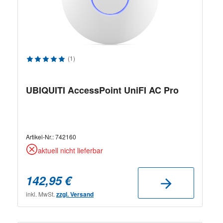
Durchschnittliche Bewertung von 5 von 5 Sternen
(1)
UBIQUITI AccessPoint UniFI AC Pro
Artikel-Nr.:
742160
aktuell nicht lieferbar
142,95 €
inkl. MwSt.
zzgl. Versand