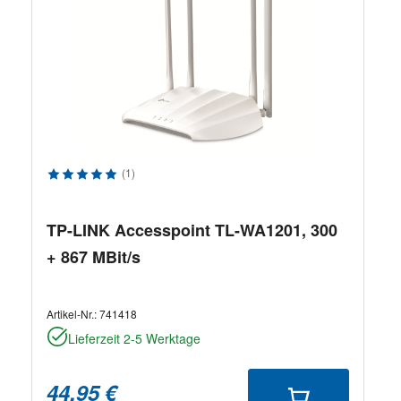
Durchschnittliche Bewertung von 5 von 5 Sternen
(1)
TP-LINK Accesspoint TL-WA1201, 300
+ 867 MBit/s
Artikel-Nr.:
741418
Lieferzeit 2-5 Werktage
44,95 €