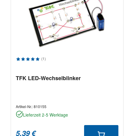
Durchschnittliche Bewertung von 5 von 5 Sternen
(1)
TFK LED-Wechselblinker
Artikel-Nr.:
810155
Lieferzeit 2-5 Werktage
5,39 €