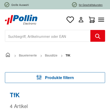
Zum Hauptinhalt springen
Große Auswahl
für Geschäftskunden
Warenkorb e
Bauelemente
Bausätze
TfK
Produkte filtern
TfK
4 Artikel