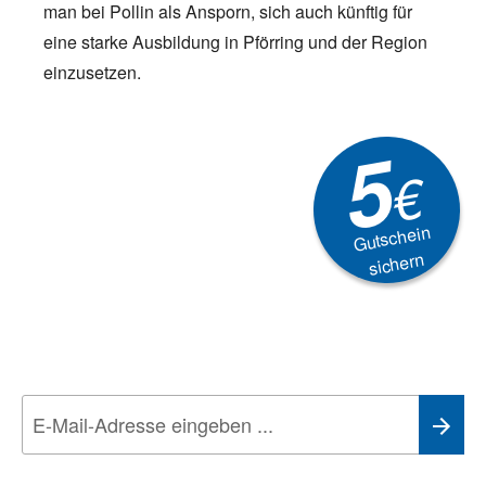
man bei Pollin als Ansporn, sich auch künftig für
eine starke Ausbildung in Pförring und der Region
einzusetzen.
5
€
Gutschein
sichern
Newsletter
Aktionen, Rabatte &
Technik-Trends
Wir nehmen den
Datenschutz
sehr ernst. Alle Angaben verwenden wir nur