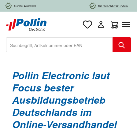
Zum Hauptinhalt springen
Große Auswahl
für Geschäftskunden
Warenkorb e
Pollin Electronic laut
Focus bester
Ausbildungsbetrieb
Deutschlands im
Online-Versandhandel