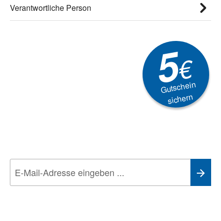
Verantwortliche Person
5
€
Gutschein
sichern
Newsletter
Aktionen, Rabatte &
Technik-Trends
Wir nehmen den
Datenschutz
sehr ernst. Alle Angaben verwenden wir nur
im Rahmen des Newsletters. Sie können sich jederzeit direkt vom
Newsletter abmelden.