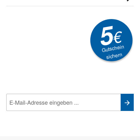
5
€
Gutschein
sichern
Newsletter
Aktionen, Rabatte &
Technik-Trends
Wir nehmen den
Datenschutz
sehr ernst. Alle Angaben verwenden wir nur
im Rahmen des Newsletters. Sie können sich jederzeit direkt vom
Newsletter abmelden.