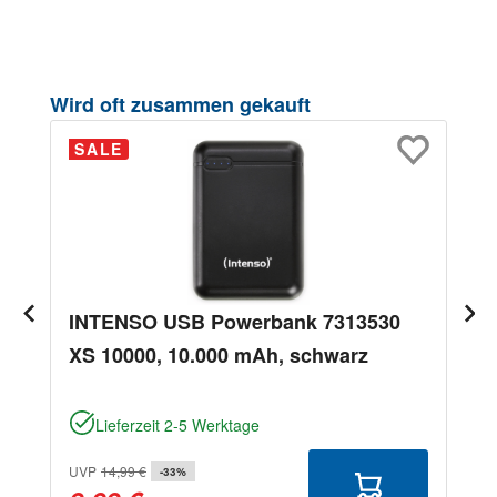
Produktgalerie überspringen
Wird oft zusammen gekauft
SALE
INTENSO USB Powerbank 7313530
XS 10000, 10.000 mAh, schwarz
Lieferzeit 2-5 Werktage
UVP
14,99 €
-33%