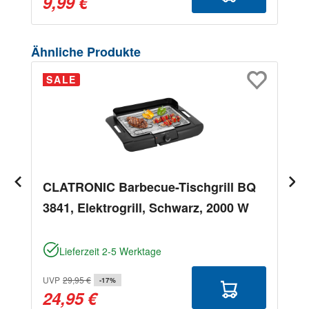
9,99 €
Produktgalerie überspringen
Ähnliche Produkte
SALE
CLATRONIC Barbecue-Tischgrill BQ
3841, Elektrogrill, Schwarz, 2000 W
Lieferzeit 2-5 Werktage
UVP
29,95 €
-17%
24,95 €