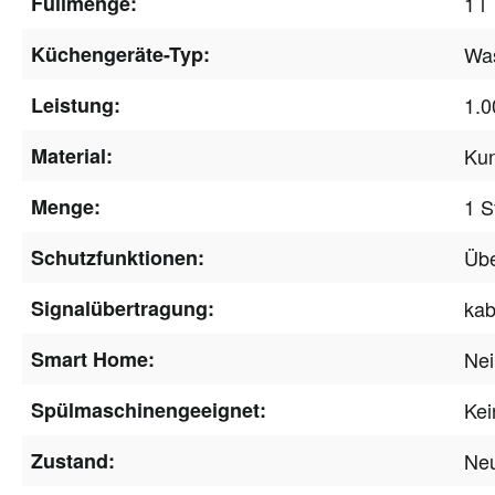
Füllmenge:
1 l
Küchengeräte-Typ:
Wa
Leistung:
1.
Material:
Kun
Menge:
1 S
Schutzfunktionen:
Übe
Signalübertragung:
ka
Smart Home:
Nei
Spülmaschinengeeignet:
Kei
Zustand:
Ne