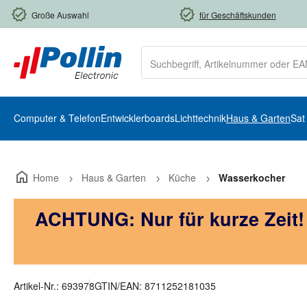
m Hauptinhalt springen
Zur Suche springen
Zur Hauptnavigation springen
Große Auswahl
für Geschäftskunden
Computer & Telefon
Entwicklerboards
Lichttechnik
Haus & Garten
Sat
Home
Haus & Garten
Küche
Wasserkocher
ACHTUNG: Nur für kurze Zeit
Artikel-Nr.:
693978
GTIN/EAN:
8711252181035