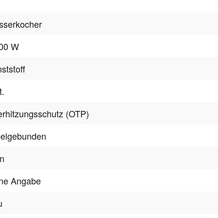
sserkocher
000 W
ststoff
t.
rhitzungsschutz (OTP)
belgebunden
n
ne Angabe
u