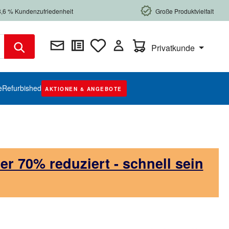
8,6 % Kundenzufriedenheit
Große Produktvielfalt
Warenkorb enthält 0 Posi
Privatkunde
e
Refurbished
AKTIONEN & ANGEBOTE
 70% reduziert - schnell sein