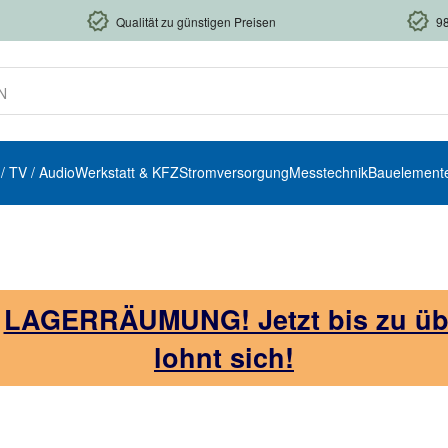
Qualität zu günstigen Preisen
9
 / TV / Audio
Werkstatt & KFZ
Stromversorgung
Messtechnik
Bauelement
!
LAGERRÄUMUNG! Jetzt bis zu über
lohnt sich!