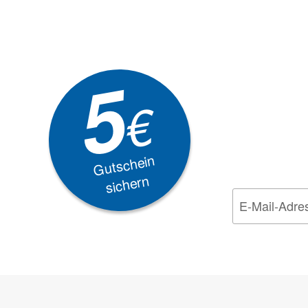
Newsle
5
Akti
€
EXKLUSIVE
Gutschein
sichern
Wir nehmen den
Da