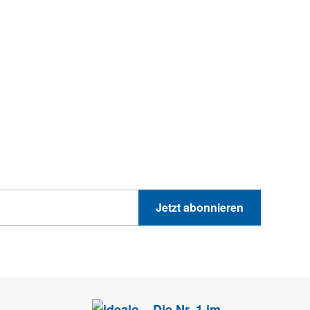
hnik-Trends
GEWINNSPIELE
PRODUKTNEWS UND VIELES MEHR
Jetzt abonnieren
 Sie können sich jederzeit direkt vom Newsletter abmelden.