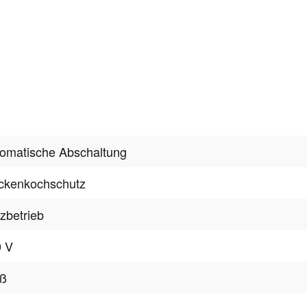
omatische Abschaltung
ckenkochschutz
zbetrieb
0 V
iß