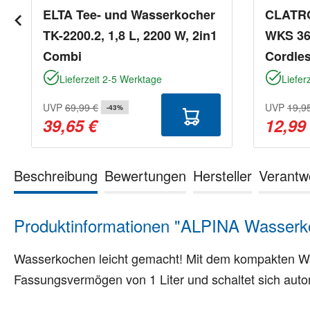
ELTA Tee- und Wasserkocher
CLATRO
TK-2200.2, 1,8 L, 2200 W, 2in1
WKS 369
Combi
Cordle
Lieferzeit 2-5 Werktage
Liefer
UVP
69,99 €
UVP
19,9
-43%
39,65 €
12,99
Beschreibung
Bewertungen
Hersteller
Verantw
Produktinformationen "ALPINA Wasserko
Wasserkochen leicht gemacht! Mit dem kompakten Was
Fassungsvermögen von 1 Liter und schaltet sich auto