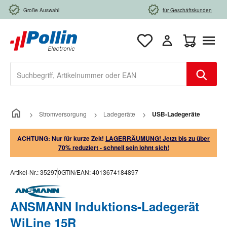
Zum Hauptinhalt springen
Große Auswahl
für Geschäftskunden
Warenkorb e
Stromversorgung
Ladegeräte
USB-Ladegeräte
ACHTUNG: Nur für kurze Zeit!
LAGERRÄUMUNG! Jetzt bis zu über
70% reduziert - schnell sein lohnt sich!
Artikel-Nr.:
352970
GTIN/EAN:
4013674184897
ANSMANN Induktions-Ladegerät
WiLine 15R