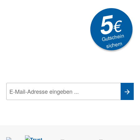
5
€
Gutschein
sichern
Newsletter
Aktionen, Rabatte &
Technik-Trends
Wir nehmen den
Datenschutz
sehr ernst. Alle Angaben verwenden wir nur
im Rahmen des Newsletters. Sie können sich jederzeit direkt vom
Newsletter abmelden.