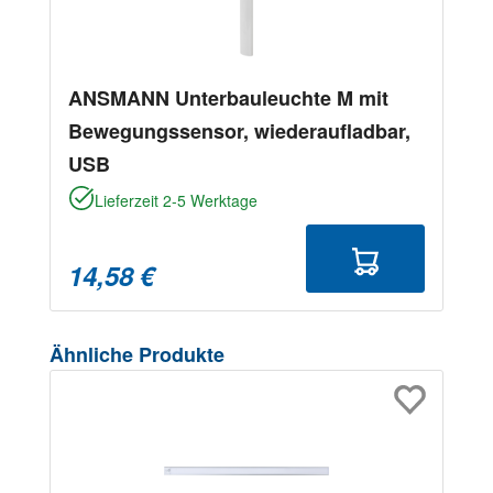
ANSMANN Unterbauleuchte M mit
Bewegungssensor, wiederaufladbar,
USB
Lieferzeit 2-5 Werktage
14,58 €
Produktgalerie überspringen
Ähnliche Produkte