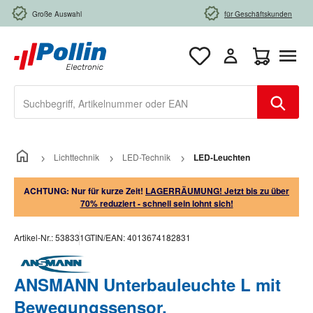
Zum Hauptinhalt springen
Große Auswahl
für Geschäftskunden
Warenkorb e
Lichttechnik
LED-Technik
LED-Leuchten
ACHTUNG: Nur für kurze Zeit!
LAGERRÄUMUNG! Jetzt bis zu über
70% reduziert - schnell sein lohnt sich!
Artikel-Nr.:
538331
GTIN/EAN:
4013674182831
ANSMANN Unterbauleuchte L mit
Bewegungssensor,