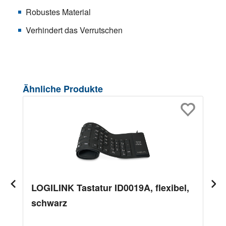
Robustes Material
Verhindert das Verrutschen
Produktgalerie überspringen
Ähnliche Produkte
LOGILINK Tastatur ID0019A, flexibel,
schwarz