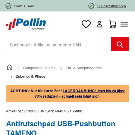
Zum Hauptinhalt springen
Große Auswahl
für Geschäftskunden
Warenkorb e
Computer & Telefon
Ein- & Ausgabegeräte
Zubehör & Pflege
ACHTUNG: Nur für kurze Zeit!
LAGERRÄUMUNG! Jetzt bis zu über
70% reduziert - schnell sein lohnt sich!
Artikel-Nr.:
713363
GTIN/EAN:
4049702156888
Antirutschpad USB-Pushbutton
TAMENO