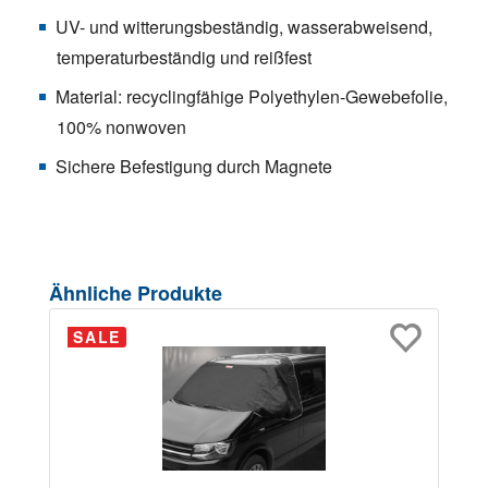
UV- und witterungsbeständig, wasserabweisend,
temperaturbeständig und reißfest
Material: recyclingfähige Polyethylen-Gewebefolie,
100% nonwoven
Sichere Befestigung durch Magnete
Produktgalerie überspringen
Ähnliche Produkte
SALE