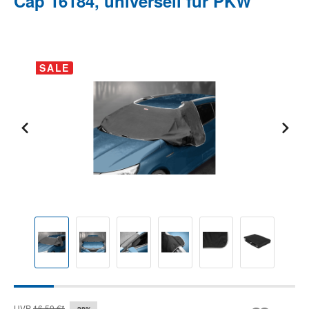
Cap 16184, universell für PKW
Bildergalerie überspringen
SALE
UVP
16,50 €*
-28%