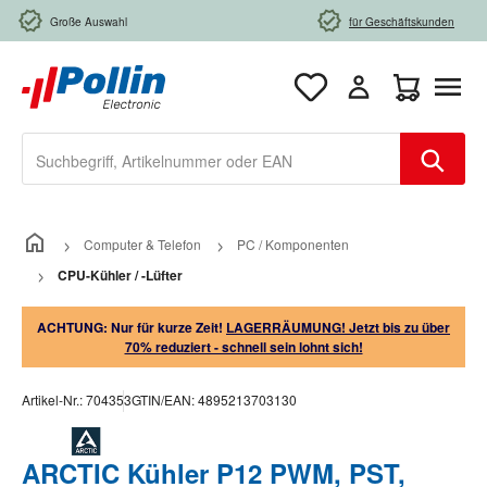
Zum Hauptinhalt springen
Große Auswahl
für Geschäftskunden
Warenkorb e
Computer & Telefon
PC / Komponenten
CPU-Kühler / -Lüfter
ACHTUNG: Nur für kurze Zeit!
LAGERRÄUMUNG! Jetzt bis zu über
70% reduziert - schnell sein lohnt sich!
Artikel-Nr.:
704353
GTIN/EAN:
4895213703130
ARCTIC Kühler P12 PWM, PST,