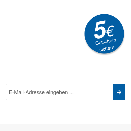
5
€
Gutschein
sichern
Newsletter
Aktionen, Rabatte &
Technik-Trends
Wir nehmen den
Datenschutz
sehr ernst. Alle Angaben verwenden wir nur
im Rahmen des Newsletters. Sie können sich jederzeit direkt vom
Newsletter abmelden.