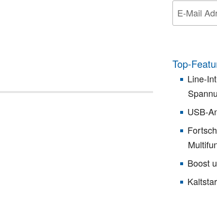
Top-Featu
Line-In
Spannu
USB-An
Fortsch
Multifu
Boost 
Kaltsta