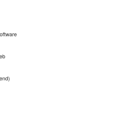
oftware
ieb
rend)