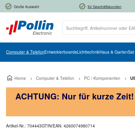
m Hauptinhalt springen
Zur Suche springen
Zur Hauptnavigation springen
Große Auswahl
für Geschäftskunden
Computer & Telefon
Entwicklerboards
Lichttechnik
Haus & Garten
Sat
Home
Computer & Telefon
PC / Komponenten
U
ACHTUNG: Nur für kurze Zeit
Artikel-Nr.:
704443
GTIN/EAN:
4260074980714