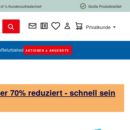
8,6 % Kundenzufriedenheit
Große Produktvielfalt
Warenkorb enthält 0 Posi
Privatkunde
e
Refurbished
AKTIONEN & ANGEBOTE
 70% reduziert - schnell sein