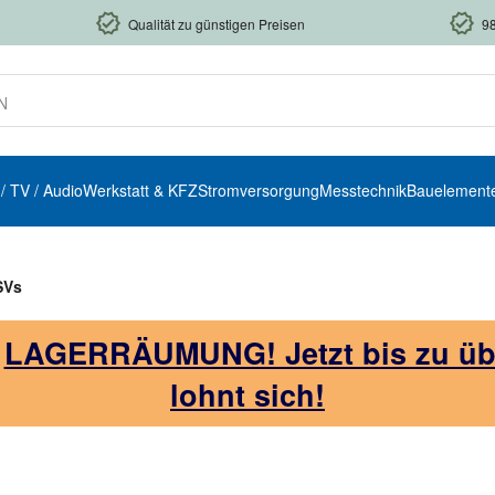
Qualität zu günstigen Preisen
9
 / TV / Audio
Werkstatt & KFZ
Stromversorgung
Messtechnik
Bauelement
SVs
!
LAGERRÄUMUNG! Jetzt bis zu über
lohnt sich!