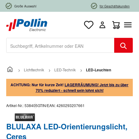
Zum Hauptinhalt springen
Große Auswahl
für Geschäftskunden
Warenkorb e
Lichttechnik
LED-Technik
LED-Leuchten
ACHTUNG: Nur für kurze Zeit!
LAGERRÄUMUNG! Jetzt bis zu über
70% reduziert - schnell sein lohnt sich!
Artikel-Nr.:
538405
GTIN/EAN:
4260293207661
BLULAXA LED-Orientierungslicht,
Ceres