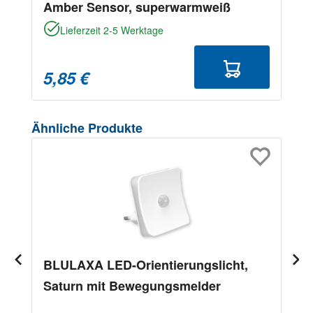
Amber Sensor, superwarmweiß
Lieferzeit 2-5 Werktage
5,85 €
Produktgalerie überspringen
Ähnliche Produkte
BLULAXA LED-Orientierungslicht,
Saturn mit Bewegungsmelder