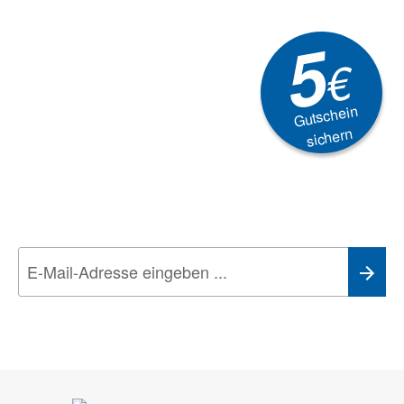
5
€
Gutschein
sichern
Newsletter
Aktionen, Rabatte &
Technik-Trends
Wir nehmen den
Datenschutz
sehr ernst. Alle Angaben verwenden wir nur
im Rahmen des Newsletters. Sie können sich jederzeit direkt vom
Newsletter abmelden.