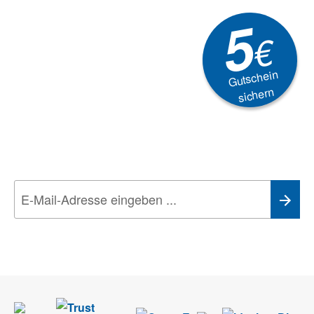
5
€
Gutschein
sichern
Newsletter
Aktionen, Rabatte &
Technik-Trends
Wir nehmen den
Datenschutz
sehr ernst. Alle Angaben verwenden wir nur
im Rahmen des Newsletters. Sie können sich jederzeit direkt vom
Newsletter abmelden.