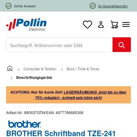
Zum Hauptinhalt springen
Große Auswahl
für Geschäftskunden
Warenkorb e
Computer & Telefon
Büro / Tinte & Toner
Beschriftungsgeräte
ACHTUNG: Nur für kurze Zeit!
LAGERRÄUMUNG! Jetzt bis zu über
70% reduziert - schnell sein lohnt sich!
Artikel-Nr.:
890537
GTIN/EAN:
4977766685306
BROTHER Schriftband TZE-241