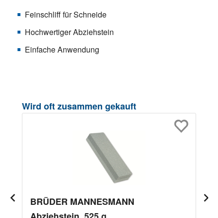
Feinschliff für Schneide
Hochwertiger Abziehstein
Einfache Anwendung
Produktgalerie überspringen
Wird oft zusammen gekauft
BRÜDER MANNESMANN
Abziehstein, 525 g