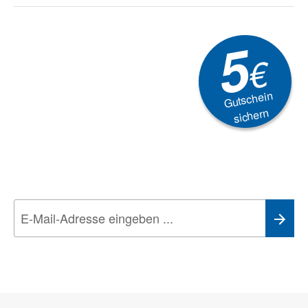
5
€
Gutschein
sichern
Newsletter
Aktionen, Rabatte &
Technik-Trends
Wir nehmen den
Datenschutz
sehr ernst. Alle Angaben verwenden wir nur
im Rahmen des Newsletters. Sie können sich jederzeit direkt vom
Newsletter abmelden.