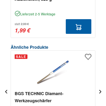
Lieferzeit 2-5 Werktage
statt
2,00 €
1,99 €
Produktgalerie überspringen
Ähnliche Produkte
SALE
BGS TECHNIC Diamant-
Werkzeugschärfer