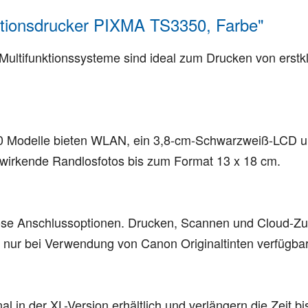
ktionsdrucker PIXMA TS3350, Farbe"
-Multifunktionssysteme sind ideal zum Drucken von ers
50 Modelle bieten WLAN, ein 3,8-cm-Schwarzweiß-LCD un
g wirkende Randlosfotos bis zum Format 13 x 18 cm.
llose Anschlussoptionen. Drucken, Scannen und Cloud-
st nur bei Verwendung von Canon Originaltinten verfügbar
al in der XL-Version erhältlich und verlängern die Zeit 