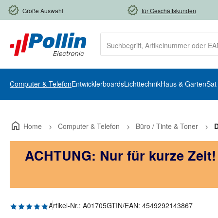
m Hauptinhalt springen
Zur Suche springen
Zur Hauptnavigation springen
Große Auswahl
für Geschäftskunden
Computer & Telefon
Entwicklerboards
Lichttechnik
Haus & Garten
Sat
Home
Computer & Telefon
Büro / Tinte & Toner
D
ACHTUNG: Nur für kurze Zeit
Durchschnittliche Bewertung von 5 von 5 Sternen
Artikel-Nr.:
A01705
GTIN/EAN:
4549292143867