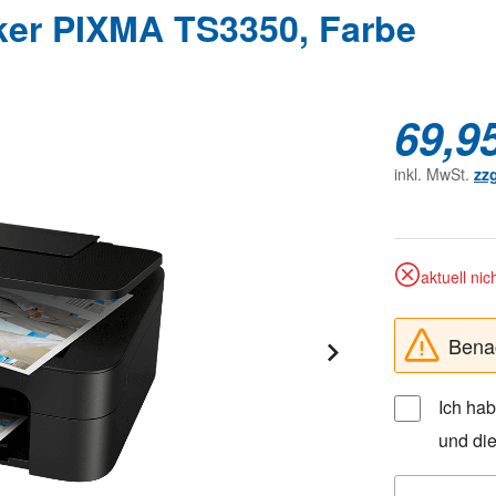
er PIXMA TS3350, Farbe
69,9
inkl. MwSt.
zz
aktuell nic
Benac
Ich ha
und di