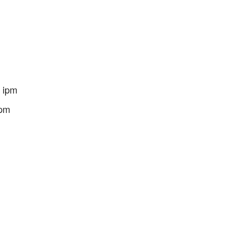
 ipm
ipm