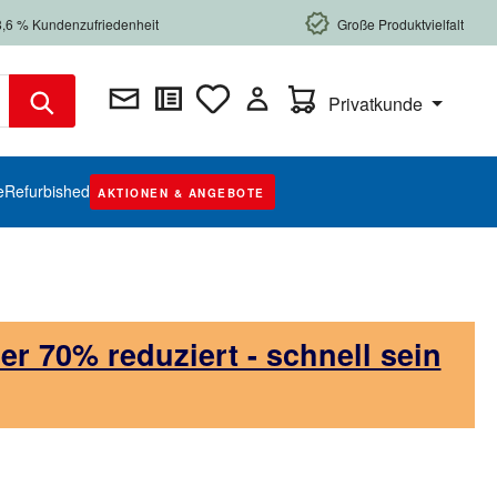
8,6 % Kundenzufriedenheit
Große Produktvielfalt
Warenkorb enthält 0 Posi
Privatkunde
e
Refurbished
AKTIONEN & ANGEBOTE
 70% reduziert - schnell sein