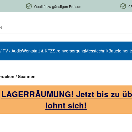
Qualität zu günstigen Preisen
9
 / TV / Audio
Werkstatt & KFZ
Stromversorgung
Messtechnik
Bauelement
rucken / Scannen
!
LAGERRÄUMUNG! Jetzt bis zu über
lohnt sich!