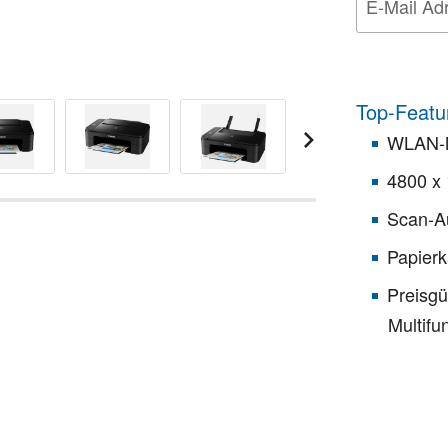
Top-Featu
WLAN-M
4800 x
Scan-Au
Papierk
Preisgü
Multifu