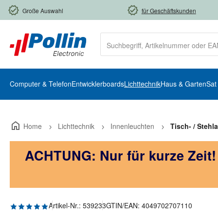
m Hauptinhalt springen
Zur Suche springen
Zur Hauptnavigation springen
Große Auswahl
für Geschäftskunden
Computer & Telefon
Entwicklerboards
Lichttechnik
Haus & Garten
Sat
Home
Lichttechnik
Innenleuchten
Tisch- / Steh
ACHTUNG: Nur für kurze Zeit
Durchschnittliche Bewertung von 5 von 5 Sternen
Artikel-Nr.:
539233
GTIN/EAN:
4049702707110