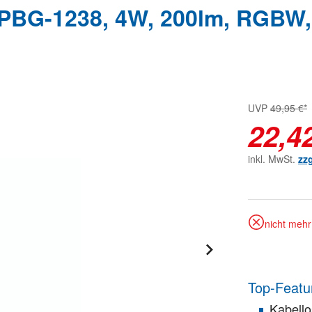
PBG-1238, 4W, 200lm, RGBW,
UVP
49,95 €*
22,4
inkl. MwSt.
zz
nicht mehr 
Top-Featu
Kabell