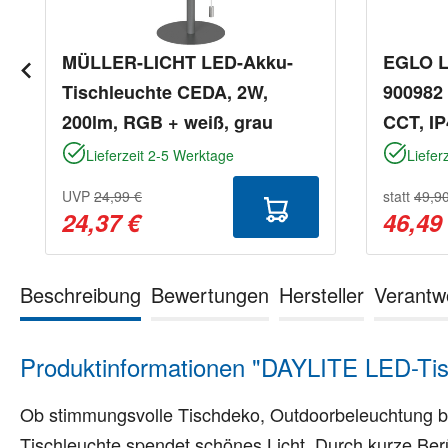
MÜLLER-LICHT LED-Akku-
EGLO L
Tischleuchte CEDA, 2W,
900982 
200lm, RGB + weiß, grau
CCT, IP
Lieferzeit 2-5 Werktage
Liefer
UVP
24,99 €
statt
49,9
24,37 €
46,49
Beschreibung
Bewertungen
Hersteller
Verantw
Produktinformationen "DAYLITE LED-Ti
Ob stimmungsvolle Tischdeko, Outdoorbeleuchtung bei
Tischleuchte spendet schönes Licht. Durch kurze Berü