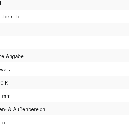
t.
ubetrieb
ne Angabe
hwarz
00 K
0 mm
en- & Außenbereich
 m