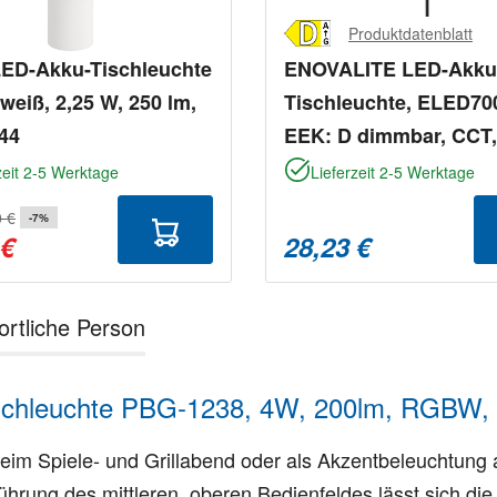
Produktdatenblatt
ED-Akku-Tischleuchte
ENOVALITE LED-Akku
weiß, 2,25 W, 250 lm,
Tischleuchte, ELED70
44
EEK: D dimmbar, CCT,
schwarz
zeit 2-5 Werktage
Lieferzeit 2-5 Werktage
0 €
-7%
 €
28,23 €
ortliche Person
schleuchte PBG-1238, 4W, 200lm, RGBW, 
m Spiele- und Grillabend oder als Akzentbeleuchtung a
hrung des mittleren, oberen Bedienfeldes lässt sich di