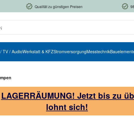
Qualität zu günstigen Preisen
9
 / TV / Audio
Werkstatt & KFZ
Stromversorgung
Messtechnik
Bauelement
lampen
!
LAGERRÄUMUNG! Jetzt bis zu über
lohnt sich!