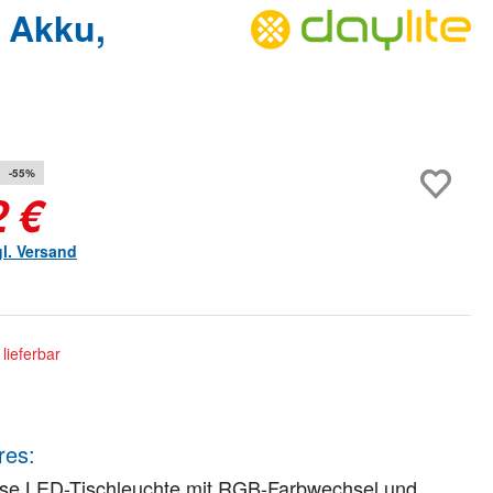
 Akku,
-55%
2 €
gl. Versand
lieferbar
res:
ose LED-Tischleuchte mit RGB-Farbwechsel und