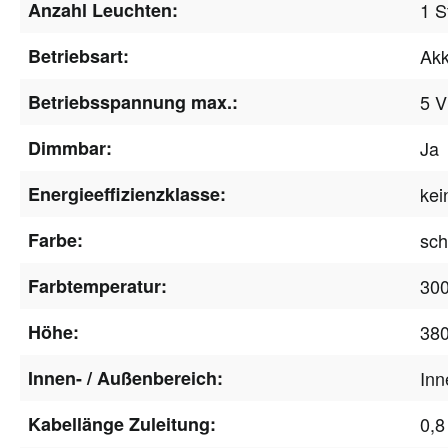
Anzahl Leuchten:
1 S
Betriebsart:
Akk
Betriebsspannung max.:
5 V
Dimmbar:
Ja
Energieeffizienzklasse:
kei
Farbe:
sc
Farbtemperatur:
30
Höhe:
38
Innen- / Außenbereich:
Inn
Kabellänge Zuleitung:
0,8