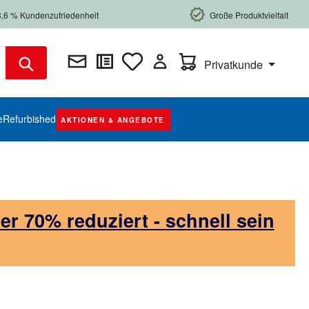
8,6 % Kundenzufriedenheit
Große Produktvielfalt
Warenkorb enthält 0 Posi
Privatkunde
e
Refurbished
AKTIONEN & ANGEBOTE
 70% reduziert - schnell sein