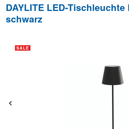
DAYLITE LED-Tischleuchte 
schwarz
Bildergalerie überspringen
SALE