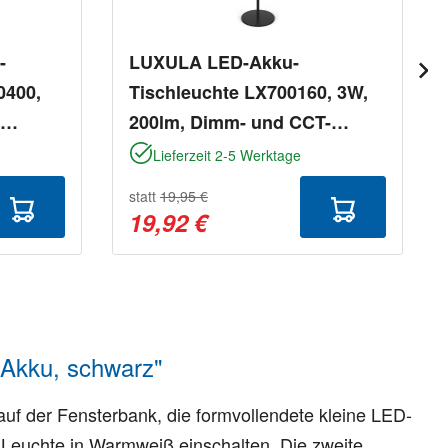
-
LUXULA LED-Akku-
0400,
Tischleuchte LX700160, 3W,
200lm, Dimm- und CCT-
Funktion
Lieferzeit 2-5 Werktage
statt
19,95 €
19,92 €
Akku, schwarz"
uf der Fensterbank, die formvollendete kleine LED-
e Leuchte in Warmweiß einschalten. Die zweite