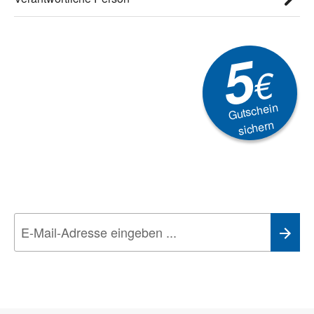
5
€
Gutschein
sichern
Newsletter
Aktionen, Rabatte &
Technik-Trends
Wir nehmen den
Datenschutz
sehr ernst. Alle Angaben verwenden wir nur
im Rahmen des Newsletters. Sie können sich jederzeit direkt vom
Newsletter abmelden.