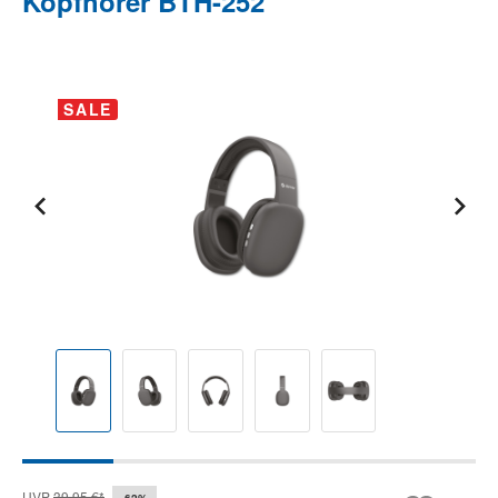
Kopfhörer BTH-252
Bildergalerie überspringen
SALE
UVP
39,95 €*
-62%