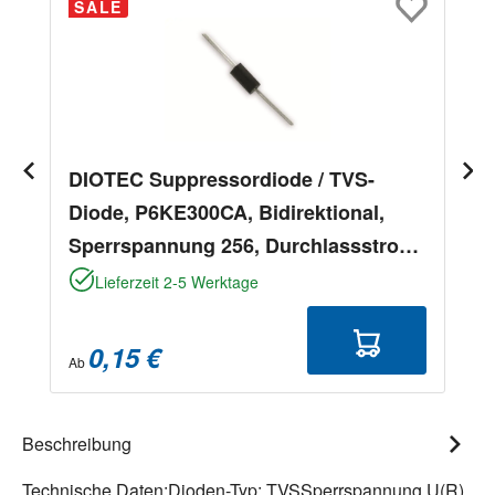
SALE
DIOTEC Suppressordiode / TVS-
Diode, P6KE300CA, Bidirektional,
Sperrspannung 256, Durchlassstrom
1,5
Lieferzeit 2-5 Werktage
0,15 €
Ab
Beschreibung
Technische Daten:Dioden-Typ: TVSSperrspannung U(R)