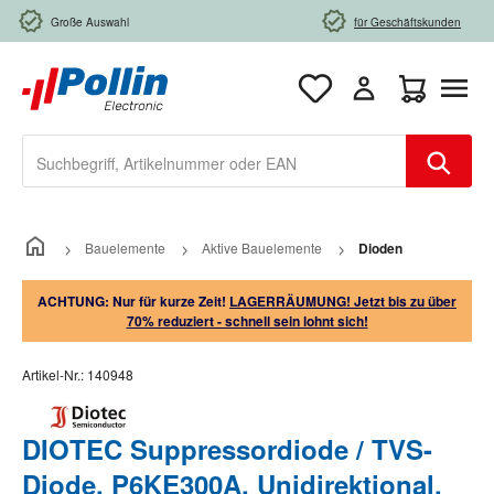
Zum Hauptinhalt springen
Große Auswahl
für Geschäftskunden
Warenkorb e
Bauelemente
Aktive Bauelemente
Dioden
ACHTUNG: Nur für kurze Zeit!
LAGERRÄUMUNG! Jetzt bis zu über
70% reduziert - schnell sein lohnt sich!
Artikel-Nr.:
140948
DIOTEC Suppressordiode / TVS-
Diode, P6KE300A, Unidirektional,