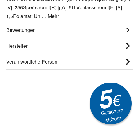
[V]: 256Sperrstrom I(R) [µA]: 5Durchlassstrom I(F) [A]:
1,5Polarität: Uni…
Mehr
Bewertungen
Hersteller
Verantwortliche Person
5
€
Gutschein
sichern
Newsletter
Aktionen, Rabatte &