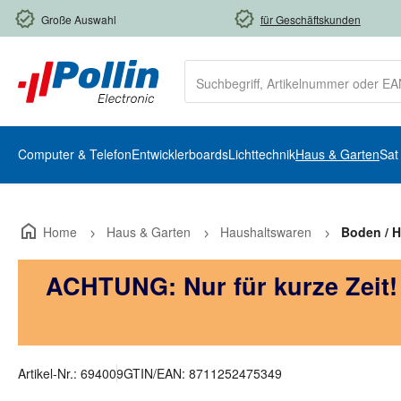
m Hauptinhalt springen
Zur Suche springen
Zur Hauptnavigation springen
Große Auswahl
für Geschäftskunden
Computer & Telefon
Entwicklerboards
Lichttechnik
Haus & Garten
Sat
Home
Haus & Garten
Haushaltswaren
Boden / 
ACHTUNG: Nur für kurze Zeit
Artikel-Nr.:
694009
GTIN/EAN:
8711252475349