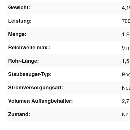
Gewicht:
4,1
Leistung:
70
Menge:
1 S
Reichweite max.:
9 
Rohr-Länge:
1,5
Staubsauger-Typ:
Bo
Stromversorgungsart:
Net
Volumen Auffangbehälter:
2,7 
Zustand:
Ne