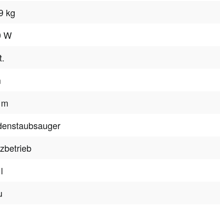
9 kg
0 W
t.
m
 m
denstaubsauger
zbetrieb
l
u