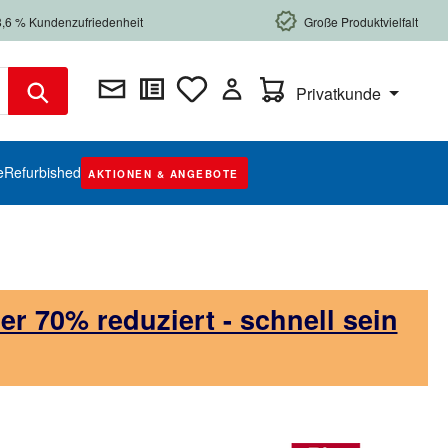
8,6 % Kundenzufriedenheit
Große Produktvielfalt
Warenkorb enthält 0 Posi
Privatkunde
e
Refurbished
AKTIONEN & ANGEBOTE
 70% reduziert - schnell sein