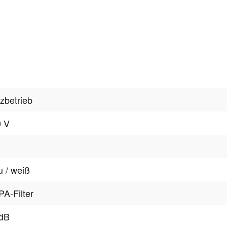
zbetrieb
0 V
u / weiß
A-Filter
 dB