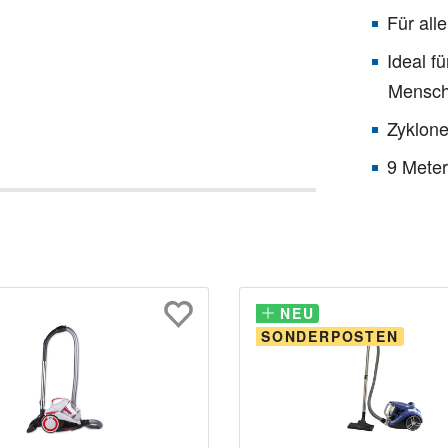
Für all
Ideal f
Mensc
Zyklone
9 Meter
NEU
NEU
SONDERPOSTEN