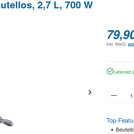
tellos, 2,7 L, 700 W
79,9
inkl. MwSt.
zz
Lieferzeit
Top-Featu
Beutell