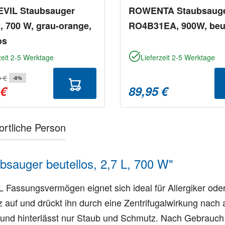
EVIL Staubsauger
ROWENTA Staubsaug
 700 W, grau-orange,
RO4B31EA, 900W, beut
os
zeit 2-5 Werktage
Lieferzeit 2-5 Werktage
9 €
-8%
 €
89,95 €
ortliche Person
sauger beutellos, 2,7 L, 700 W"
L Fassungsvermögen eignet sich ideal für Allergiker od
 auf und drückt ihn durch eine Zentrifugalwirkung nach
und hinterlässt nur Staub und Schmutz. Nach Gebrauch 