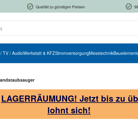
Qualität zu günstigen Preisen
9
 / TV / Audio
Werkstatt & KFZ
Stromversorgung
Messtechnik
Bauelement
Handstaubsauger
!
LAGERRÄUMUNG! Jetzt bis zu über
lohnt sich!