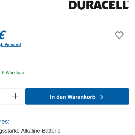
€
gl. Versand
 2-5 Werktage
In den Warenkorb
res:
gsstarke Alkaline-Batterie