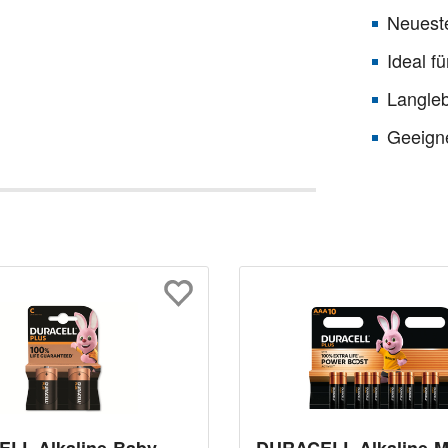
Neueste
Ideal f
Langleb
Geeigne
LL Alkaline-Baby-
DURACELL Alkaline-M