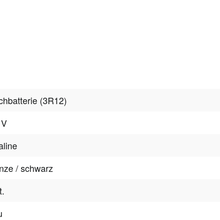
chbatterie (3R12)
 V
aline
nze / schwarz
t.
u