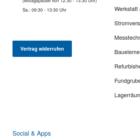
(Mittagspause von 12:30 - 13:30 Uhr)
Werkstatt
Sa.: 09:30 - 13:30 Uhr
Stromver
Messtechn
Vertrag widerrufen
Baueleme
Refurbish
Fundgrub
Lagerräu
Social & Apps