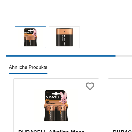
Ähnliche Produkte
Produktgalerie überspringen
DURACELL Alkaline-Mono-
DURACE