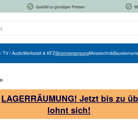
Qualität zu günstigen Preisen
9
 / TV / Audio
Werkstatt & KFZ
Stromversorgung
Messtechnik
Bauelement
en
!
LAGERRÄUMUNG! Jetzt bis zu über
lohnt sich!