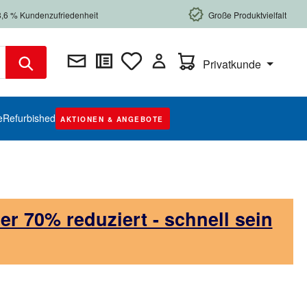
8,6 % Kundenzufriedenheit
Große Produktvielfalt
Warenkorb enthält 0 Posi
Privatkunde
e
Refurbished
AKTIONEN & ANGEBOTE
 70% reduziert - schnell sein