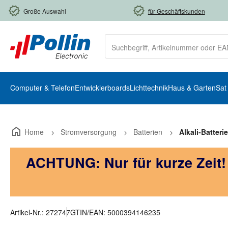
m Hauptinhalt springen
Zur Suche springen
Zur Hauptnavigation springen
Große Auswahl
für Geschäftskunden
Computer & Telefon
Entwicklerboards
Lichttechnik
Haus & Garten
Sat
Home
Stromversorgung
Batterien
Alkali-Batteri
ACHTUNG: Nur für kurze Zeit
Artikel-Nr.:
272747
GTIN/EAN:
5000394146235