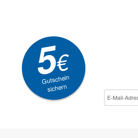
Newsle
5
Akti
€
EXKLUSIVE
Gutschein
sichern
Wir nehmen den
Da