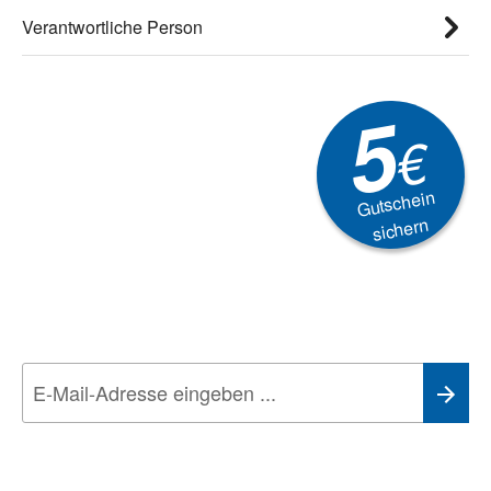
Verantwortliche Person
5
€
Gutschein
sichern
Newsletter
Aktionen, Rabatte &
Technik-Trends
Wir nehmen den
Datenschutz
sehr ernst. Alle Angaben verwenden wir nur
im Rahmen des Newsletters. Sie können sich jederzeit direkt vom
Newsletter abmelden.