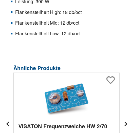
Leistung: 300 W
Flankensteilheit High: 18 db/oct
Flankensteilheit Mid: 12 db/oct
Flankensteilheit Low: 12 db/oct
Produktgalerie überspringen
Ähnliche Produkte
VISATON Frequenzweiche HW 2/70