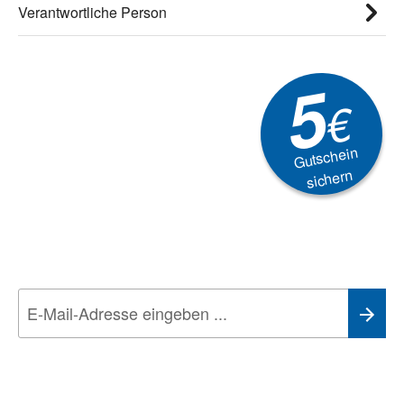
Verantwortliche Person
5
€
Gutschein
sichern
Newsletter
Aktionen, Rabatte &
Technik-Trends
Wir nehmen den
Datenschutz
sehr ernst. Alle Angaben verwenden wir nur
im Rahmen des Newsletters. Sie können sich jederzeit direkt vom
Newsletter abmelden.