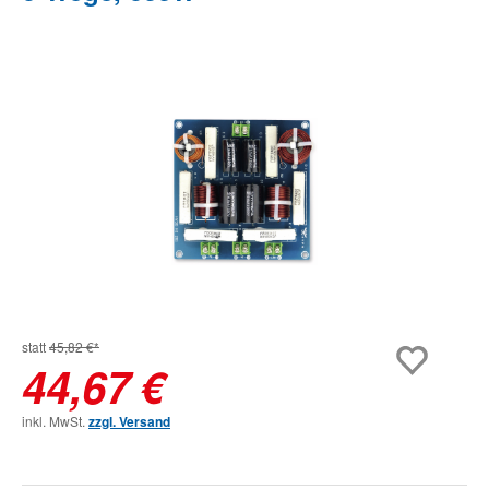
Bildergalerie überspringen
statt
45,82 €*
44,67 €
inkl. MwSt.
zzgl. Versand