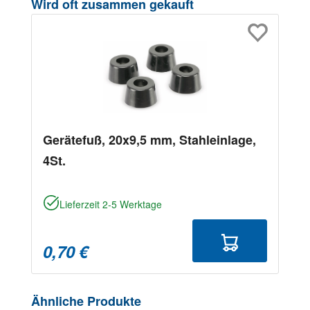
Produktgalerie überspringen
Wird oft zusammen gekauft
Gerätefuß, 20x9,5 mm, Stahleinlage,
4St.
Lieferzeit 2-5 Werktage
0,70 €
Produktgalerie überspringen
Ähnliche Produkte