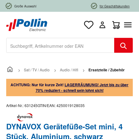
Zum Hauptinhalt springen
Große Auswahl
für Geschäftskunden
Warenkorb e
Sat / TV / Audio
Audio / Hifi
Ersatzteile / Zubehör
ACHTUNG: Nur für kurze Zeit!
LAGERRÄUMUNG! Jetzt bis zu über
70% reduziert - schnell sein lohnt sich!
Artikel-Nr.:
631245
GTIN/EAN:
4250019128035
DYNAVOX Gerätefüße-Set mini, 4
Stück, Aluminium, schwarz