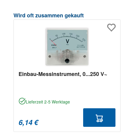
Produktgalerie überspringen
Wird oft zusammen gekauft
Einbau-Messinstrument, 0...250 V~
Lieferzeit 2-5 Werktage
6,14 €