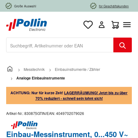
Zum Hauptinhalt springen
Große Auswahl
für Geschäftskunden
Warenkorb e
Messtechnik
Einbauinstrumente / Zähler
Analoge Einbauinstrumente
ACHTUNG: Nur für kurze Zeit!
LAGERRÄUMUNG! Jetzt bis zu über
70% reduziert - schnell sein lohnt sich!
Artikel-Nr.:
830875
GTIN/EAN:
4049702079026
Einbau-Messinstrument, 0...450 V~