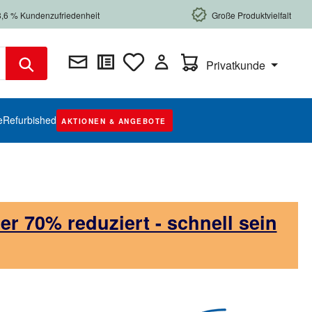
8,6 % Kundenzufriedenheit
Große Produktvielfalt
Warenkorb enthält 0 Posi
Privatkunde
e
Refurbished
AKTIONEN & ANGEBOTE
 70% reduziert - schnell sein