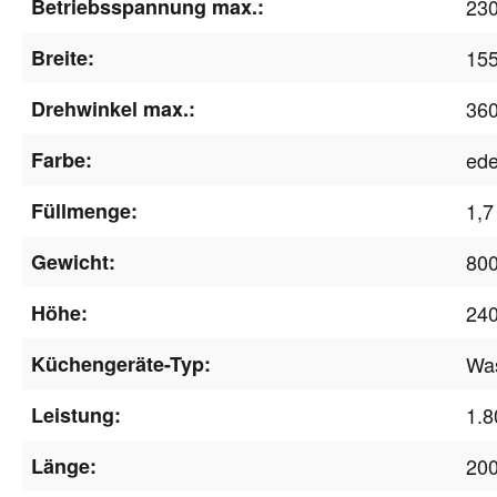
Betriebsspannung max.:
23
Breite:
15
Drehwinkel max.:
360
Farbe:
ede
Füllmenge:
1,7 
Gewicht:
800
Höhe:
24
Küchengeräte-Typ:
Wa
Leistung:
1.
Länge:
20