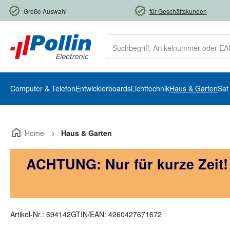
m Hauptinhalt springen
Zur Suche springen
Zur Hauptnavigation springen
Große Auswahl
für Geschäftskunden
Computer & Telefon
Entwicklerboards
Lichttechnik
Haus & Garten
Sat
Home
Haus & Garten
ACHTUNG: Nur für kurze Zeit
Artikel-Nr.:
694142
GTIN/EAN:
4260427671672