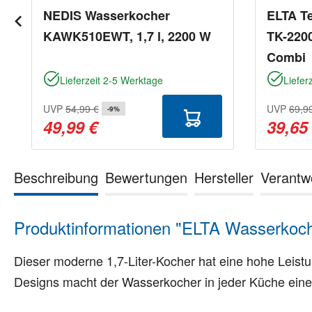
NEDIS Wasserkocher
ELTA T
KAWK510EWT, 1,7 l, 2200 W
TK-2200
Combi
Lieferzeit 2-5 Werktage
Liefer
UVP
54,99 €
UVP
69,9
-9%
49,99 €
39,65
Beschreibung
Bewertungen
Hersteller
Verantw
Produktinformationen "ELTA Wasserkoch
Dieser moderne 1,7-Liter-Kocher hat eine hohe Leist
Designs macht der Wasserkocher in jeder Küche eine 