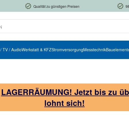
Qualität zu günstigen Preisen
9
 / TV / Audio
Werkstatt & KFZ
Stromversorgung
Messtechnik
Bauelement
!
LAGERRÄUMUNG! Jetzt bis zu über
lohnt sich!