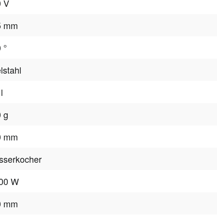
0 V
5 mm
 °
lstahl
l
 g
0 mm
sserkocher
800 W
0 mm