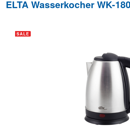
ELTA Wasserkocher WK-1800.
Bildergalerie überspringen
SALE