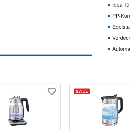
Ideal f
PP-Kuns
Edelsta
Verdeck
Automat
SALE