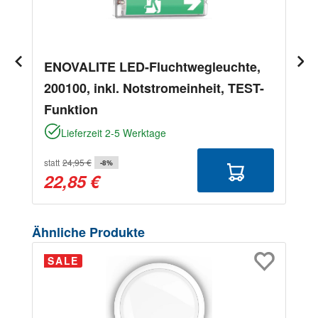
ENOVALITE LED-Fluchtwegleuchte,
200100, inkl. Notstromeinheit, TEST-
Funktion
Lieferzeit 2-5 Werktage
statt
24,95 €
-8%
22,85 €
Produktgalerie überspringen
Ähnliche Produkte
SALE