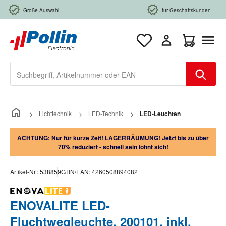
Zum Hauptinhalt springen
Große Auswahl
für Geschäftskunden
Warenkorb e
Lichttechnik
LED-Technik
LED-Leuchten
ACHTUNG: Nur für kurze Zeit!
LAGERRÄUMUNG! Jetzt bis zu über
70% reduziert - schnell sein lohnt sich!
Artikel-Nr.:
538859
GTIN/EAN:
4260508894082
ENOVALITE LED-
Fluchtwegleuchte, 200101, inkl.