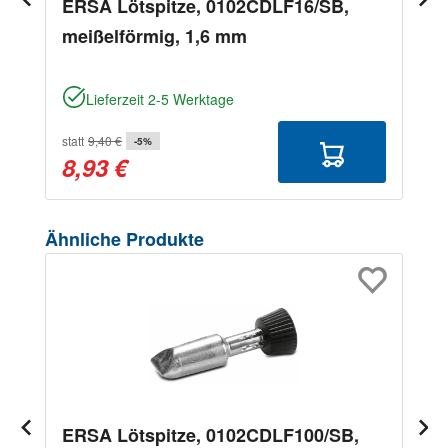
ERSA Lötspitze, 0102CDLF16/SB,
meißelförmig, 1,6 mm
Lieferzeit 2-5 Werktage
statt
9,40 €
-5%
8,93 €
Produktgalerie überspringen
Ähnliche Produkte
ERSA Lötspitze, 0102CDLF100/SB,