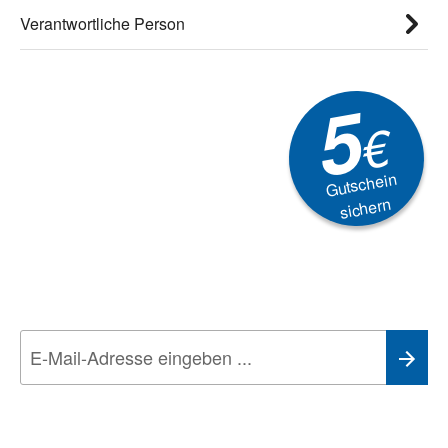
Verantwortliche Person
5
€
Gutschein
sichern
Newsletter
Aktionen, Rabatte &
Technik-Trends
Wir nehmen den
Datenschutz
sehr ernst. Alle Angaben verwenden wir nur
im Rahmen des Newsletters. Sie können sich jederzeit direkt vom
Newsletter abmelden.