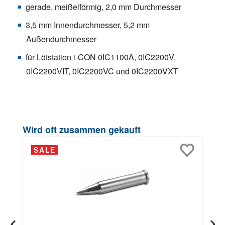
gerade, meißelförmig, 2,0 mm Durchmesser
3,5 mm Innendurchmesser, 5,2 mm
Außendurchmesser
für Lötstation i-CON 0IC1100A, 0IC2200V,
0IC2200VIT, 0IC2200VC und 0IC2200VXT
Produktgalerie überspringen
Wird oft zusammen gekauft
SALE