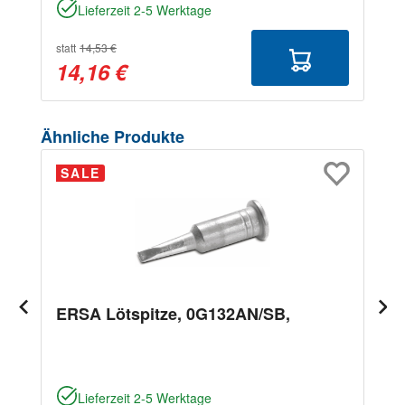
Lieferzeit 2-5 Werktage
statt
14,53 €
14,16 €
Produktgalerie überspringen
Ähnliche Produkte
SALE
ERSA Lötspitze, 0G132AN/SB,
Lieferzeit 2-5 Werktage