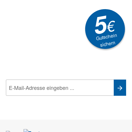
5
€
Gutschein
sichern
Newsletter
Aktionen, Rabatte &
Technik-Trends
Wir nehmen den
Datenschutz
sehr ernst. Alle Angaben verwenden wir nur
im Rahmen des Newsletters. Sie können sich jederzeit direkt vom
Newsletter abmelden.